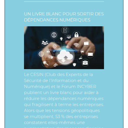
UN LIVRE BLANC POUR SORTIR DES
DÉPENDANCES NUMÉRIQUES
Le CESIN (Club des Experts de la
Sécurité de l’Information et du
Numérique) et le Forum INCYBER
publient un livre blanc pour aider à
réduire les dépendances numériques
qui fragilisent à terme les entreprises.
Alors que les tensions géopolitiques
se multiplient, 53 % des entreprises
constatent elles-mêmes une