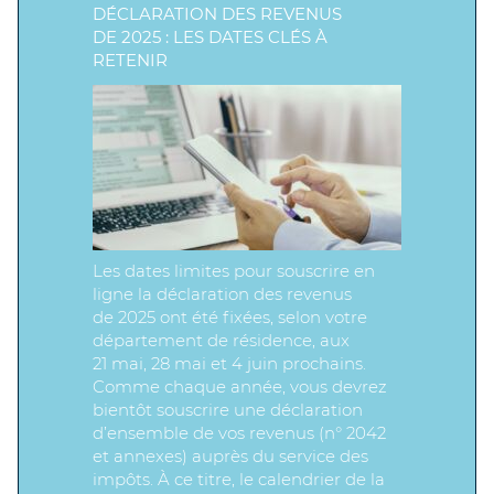
DÉCLARATION DES REVENUS
DE 2025 : LES DATES CLÉS À
RETENIR
Les dates limites pour souscrire en
ligne la déclaration des revenus
de 2025 ont été fixées, selon votre
département de résidence, aux
21 mai, 28 mai et 4 juin prochains.
Comme chaque année, vous devrez
bientôt souscrire une déclaration
d’ensemble de vos revenus (n° 2042
et annexes) auprès du service des
impôts. À ce titre, le calendrier de la