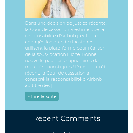
Dans une décision de justice récente,
la Cour de cassation a estimé que la
responsabilité d’Airbnb peut être
engagée lorsque des locataires
utilisent la plate-forme pour réaliser
de la sous-location illicite. Bonne
nouvelle pour les propriétaires de
meublés touristiques ! Dans un arrêt
récent, la Cour de cassation a
consacré la responsabilité d’Airbnb
au titre des […]
> Lire la suite
Recent Comments