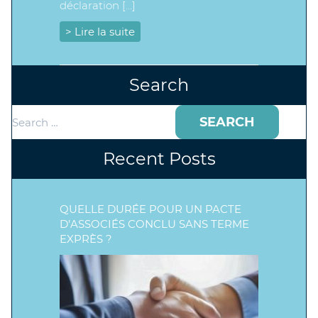
déclaration […]
> Lire la suite
Search
Search
for:
Recent Posts
QUELLE DURÉE POUR UN PACTE
D’ASSOCIÉS CONCLU SANS TERME
EXPRÈS ?