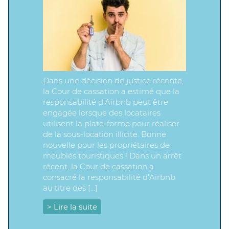
Dans une décision de justice récente,
la Cour de cassation a estimé que la
responsabilité d’Airbnb peut être
engagée lorsque des locataires
utilisent la plate-forme pour réaliser
de la sous-location illicite. Bonne
nouvelle pour les propriétaires de
meublés touristiques ! Dans un arrêt
récent, la Cour de cassation a
consacré la responsabilité d’Airbnb
au titre des […]
> Lire la suite