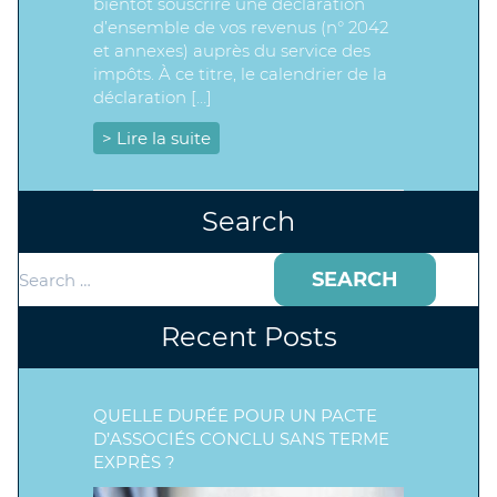
bientôt souscrire une déclaration
d’ensemble de vos revenus (n° 2042
et annexes) auprès du service des
impôts. À ce titre, le calendrier de la
déclaration […]
> Lire la suite
Search
Search
for:
Recent Posts
QUELLE DURÉE POUR UN PACTE
D’ASSOCIÉS CONCLU SANS TERME
EXPRÈS ?