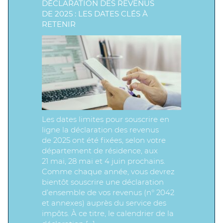
DÉCLARATION DES REVENUS
DE 2025 : LES DATES CLÉS À
RETENIR
Les dates limites pour souscrire en
ligne la déclaration des revenus
de 2025 ont été fixées, selon votre
département de résidence, aux
21 mai, 28 mai et 4 juin prochains.
Comme chaque année, vous devrez
bientôt souscrire une déclaration
d’ensemble de vos revenus (n° 2042
et annexes) auprès du service des
impôts. À ce titre, le calendrier de la