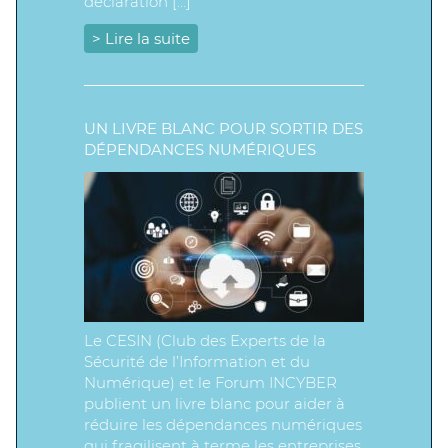
déclaration […]
> Lire la suite
UN LIVRE BLANC POUR SORTIR DES
DÉPENDANCES NUMÉRIQUES
Le CESIN (Club des Experts de la
Sécurité de l’Information et du
Numérique) et le Forum INCYBER
publient un livre blanc pour aider à
réduire les dépendances numériques
qui fragilisent à terme les entreprises.