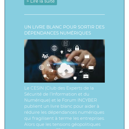
> Lire la suite
UN LIVRE BLANC POUR SORTIR DES
DÉPENDANCES NUMÉRIQUES
Le CESIN (Club des Experts de la
Sécurité de l’Information et du
Numérique) et le Forum INCYBER
publient un livre blanc pour aider à
réduire les dépendances numériques
qui fragilisent à terme les entreprises.
Alors que les tensions géopolitiques