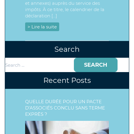
et annexes) auprès du service des
impôts. À ce titre, le calendrier de la
déclaration […]
> Lire la suite
Search
Search
for:
Recent Posts
QUELLE DURÉE POUR UN PACTE
D’ASSOCIÉS CONCLU SANS TERME
EXPRÈS ?