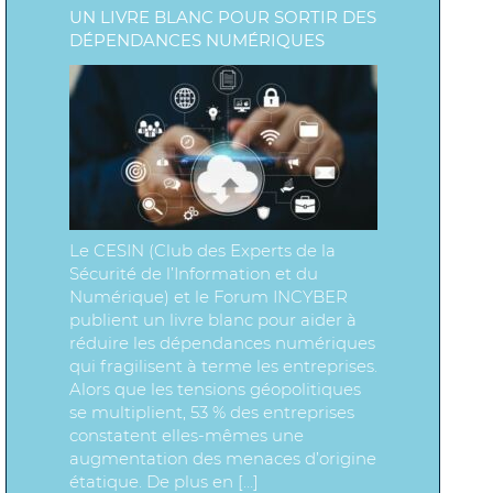
UN LIVRE BLANC POUR SORTIR DES
DÉPENDANCES NUMÉRIQUES
Le CESIN (Club des Experts de la
Sécurité de l’Information et du
Numérique) et le Forum INCYBER
publient un livre blanc pour aider à
réduire les dépendances numériques
qui fragilisent à terme les entreprises.
Alors que les tensions géopolitiques
se multiplient, 53 % des entreprises
constatent elles-mêmes une
augmentation des menaces d’origine
étatique. De plus en […]