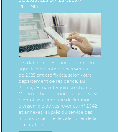
DE 2025 : LES DATES CLÉS À
RETENIR
Les dates limites pour souscrire en
ligne la déclaration des revenus
de 2025 ont été fixées, selon votre
département de résidence, aux
21 mai, 28 mai et 4 juin prochains.
Comme chaque année, vous devrez
bientôt souscrire une déclaration
d’ensemble de vos revenus (n° 2042
et annexes) auprès du service des
impôts. À ce titre, le calendrier de la
déclaration […]