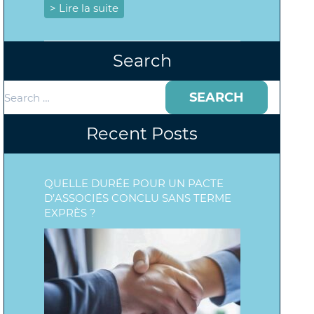
> Lire la suite
Search
Search
for:
Recent Posts
QUELLE DURÉE POUR UN PACTE
D’ASSOCIÉS CONCLU SANS TERME
EXPRÈS ?