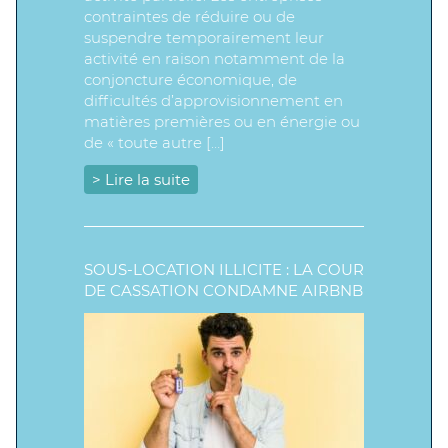
contraintes de réduire ou de
suspendre temporairement leur
activité en raison notamment de la
conjoncture économique, de
difficultés d’approvisionnement en
matières premières ou en énergie ou
de « toute autre […]
> Lire la suite
SOUS-LOCATION ILLICITE : LA COUR
DE CASSATION CONDAMNE AIRBNB