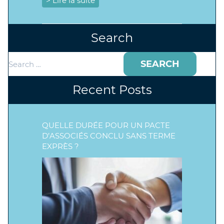
> Lire la suite
Search
Search
for:
Recent Posts
QUELLE DURÉE POUR UN PACTE
D’ASSOCIÉS CONCLU SANS TERME
EXPRÈS ?