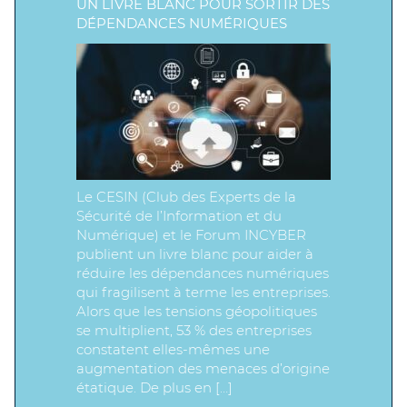
UN LIVRE BLANC POUR SORTIR DES
DÉPENDANCES NUMÉRIQUES
Le CESIN (Club des Experts de la
Sécurité de l’Information et du
Numérique) et le Forum INCYBER
publient un livre blanc pour aider à
réduire les dépendances numériques
qui fragilisent à terme les entreprises.
Alors que les tensions géopolitiques
se multiplient, 53 % des entreprises
constatent elles-mêmes une
augmentation des menaces d’origine
étatique. De plus en […]