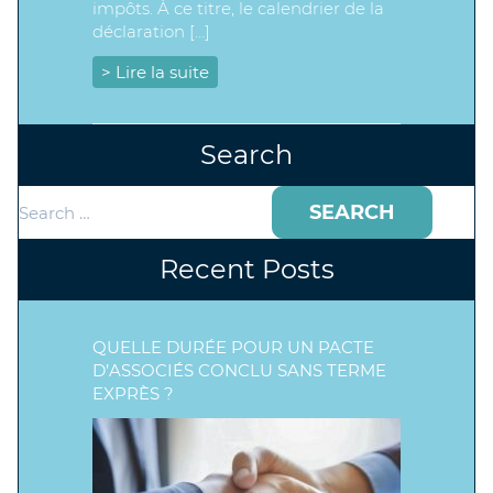
impôts. À ce titre, le calendrier de la
déclaration […]
> Lire la suite
Search
Search
for:
Recent Posts
QUELLE DURÉE POUR UN PACTE
D’ASSOCIÉS CONCLU SANS TERME
EXPRÈS ?