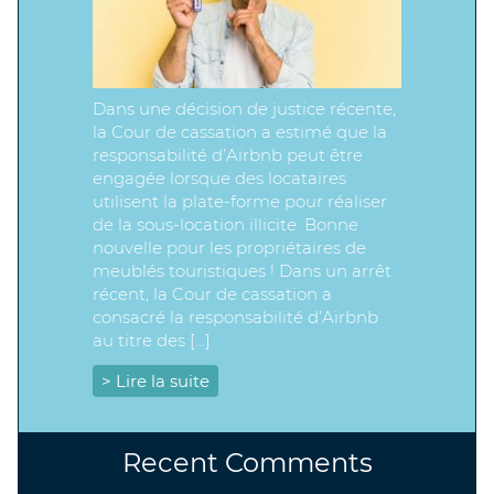
Dans une décision de justice récente,
la Cour de cassation a estimé que la
responsabilité d’Airbnb peut être
engagée lorsque des locataires
utilisent la plate-forme pour réaliser
de la sous-location illicite. Bonne
nouvelle pour les propriétaires de
meublés touristiques ! Dans un arrêt
récent, la Cour de cassation a
consacré la responsabilité d’Airbnb
au titre des […]
> Lire la suite
Recent Comments