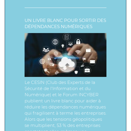
UN LIVRE BLANC POUR SORTIR DES
DÉPENDANCES NUMÉRIQUES
Le CESIN (Club des Experts de la
Sécurité de l’Information et du
Numérique) et le Forum INCYBER
publient un livre blanc pour aider à
réduire les dépendances numériques
qui fragilisent à terme les entreprises.
Alors que les tensions géopolitiques
se multiplient, 53 % des entreprises