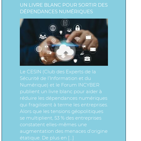
UN LIVRE BLANC POUR SORTIR DES
DÉPENDANCES NUMÉRIQUES
Le CESIN (Club des Experts de la
Sécurité de l’Information et du
Numérique) et le Forum INCYBER
publient un livre blanc pour aider à
réduire les dépendances numériques
qui fragilisent à terme les entreprises.
Alors que les tensions géopolitiques
se multiplient, 53 % des entreprises
constatent elles-mêmes une
augmentation des menaces d’origine
étatique. De plus en […]