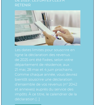
DE 2025 : LES DATES CLÉS À
RETENIR
Les dates limites pour souscrire en
ligne la déclaration des revenus
de 2025 ont été fixées, selon votre
département de résidence, aux
21 mai, 28 mai et 4 juin prochains.
Comme chaque année, vous devrez
bientôt souscrire une déclaration
d’ensemble de vos revenus (n° 2042
et annexes) auprès du service des
impôts. À ce titre, le calendrier de la
déclaration […]