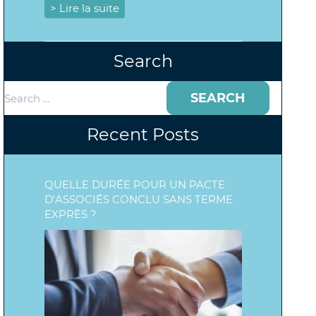
> Lire la suite
Search
Search
for:
Recent Posts
QUELLE DURÉE POUR UN PACTE
D’ASSOCIÉS CONCLU SANS TERME
EXPRÈS ?