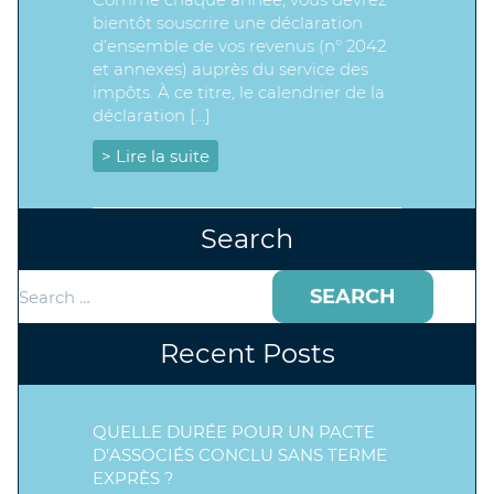
bientôt souscrire une déclaration
d’ensemble de vos revenus (n° 2042
et annexes) auprès du service des
impôts. À ce titre, le calendrier de la
déclaration […]
> Lire la suite
Search
Search
for:
Recent Posts
QUELLE DURÉE POUR UN PACTE
D’ASSOCIÉS CONCLU SANS TERME
EXPRÈS ?