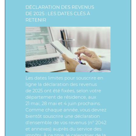
DÉCLARATION DES REVENUS
DE 2025 : LES DATES CLÉS À
RETENIR
Les dates limites pour souscrire en
ligne la déclaration des revenus
de 2025 ont été fixées, selon votre
département de résidence, aux
21 mai, 28 mai et 4 juin prochains.
Comme chaque année, vous devrez
bientôt souscrire une déclaration
d’ensemble de vos revenus (n° 2042
et annexes) auprès du service des
impôts. À ce titre, le calendrier de la