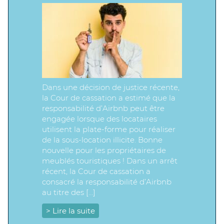
Dans une décision de justice récente,
la Cour de cassation a estimé que la
responsabilité d’Airbnb peut être
engagée lorsque des locataires
utilisent la plate-forme pour réaliser
de la sous-location illicite. Bonne
nouvelle pour les propriétaires de
meublés touristiques ! Dans un arrêt
récent, la Cour de cassation a
consacré la responsabilité d’Airbnb
au titre des […]
> Lire la suite