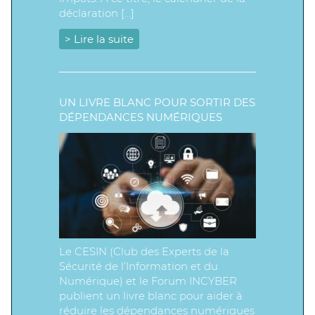
déclaration […]
> Lire la suite
UN LIVRE BLANC POUR SORTIR DES
DÉPENDANCES NUMÉRIQUES
Le CESIN (Club des Experts de la
Sécurité de l’Information et du
Numérique) et le Forum INCYBER
publient un livre blanc pour aider à
réduire les dépendances numériques