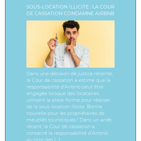
SOUS-LOCATION ILLICITE : LA COUR
DE CASSATION CONDAMNE AIRBNB
Dans une décision de justice récente,
la Cour de cassation a estimé que la
responsabilité d’Airbnb peut être
engagée lorsque des locataires
utilisent la plate-forme pour réaliser
de la sous-location illicite. Bonne
nouvelle pour les propriétaires de
meublés touristiques ! Dans un arrêt
récent, la Cour de cassation a
consacré la responsabilité d’Airbnb
au titre des […]