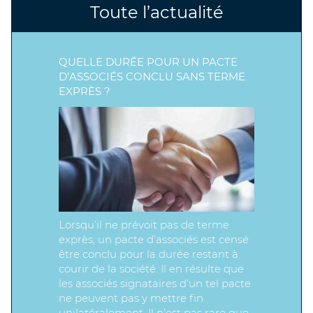
Toute l’actualité
QUELLE DURÉE POUR UN PACTE
D’ASSOCIÉS CONCLU SANS TERME
EXPRÈS ?
Lorsqu’il ne prévoit pas de terme
exprès, un pacte d’associés est censé
être conclu pour la durée restant à
courir de la société. Il en résulte que
les associés signataires d’un tel pacte
ne peuvent pas y mettre fin
unilatéralement. Il n’est pas rare que