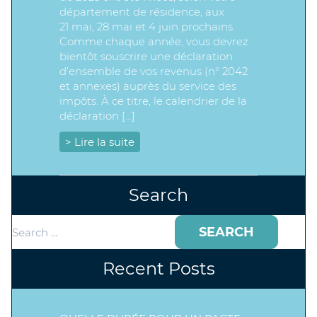
département de résidence, aux
21 mai, 28 mai et 4 juin prochains.
Comme chaque année, vous devrez
bientôt souscrire une déclaration
d’ensemble de vos revenus (n° 2042
et annexes) auprès du service des
impôts. À ce titre, le calendrier de la
déclaration […]
> Lire la suite
Search
Search
for:
Recent Posts