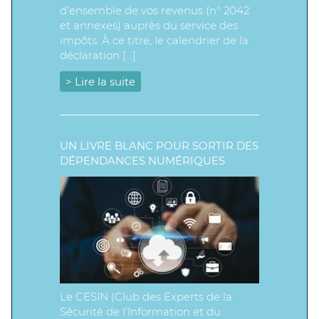
d’ensemble de vos revenus (n° 2042
et annexes) auprès du service des
impôts. À ce titre, le calendrier de la
déclaration […]
> Lire la suite
UN LIVRE BLANC POUR SORTIR DES
DÉPENDANCES NUMÉRIQUES
Le CESIN (Club des Experts de la
Sécurité de l’Information et du