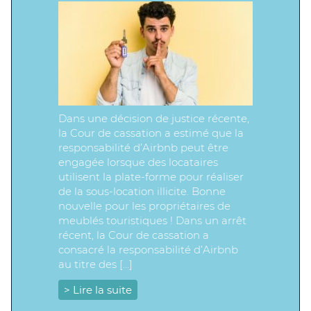
Dans une décision de justice récente,
la Cour de cassation a estimé que la
responsabilité d’Airbnb peut être
engagée lorsque des locataires
utilisent la plate-forme pour réaliser
de la sous-location illicite. Bonne
nouvelle pour les propriétaires de
meublés touristiques ! Dans un arrêt
récent, la Cour de cassation a
consacré la responsabilité d’Airbnb
au titre des […]
> Lire la suite