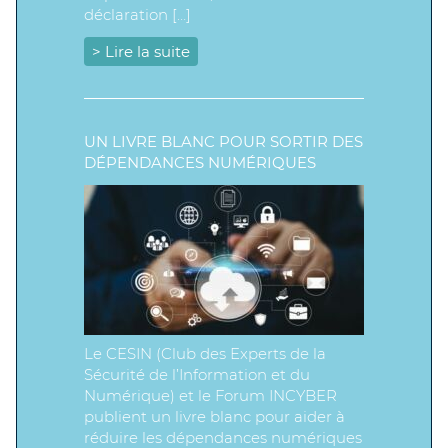
déclaration […]
> Lire la suite
UN LIVRE BLANC POUR SORTIR DES
DÉPENDANCES NUMÉRIQUES
Le CESIN (Club des Experts de la
Sécurité de l’Information et du
Numérique) et le Forum INCYBER
publient un livre blanc pour aider à
réduire les dépendances numériques