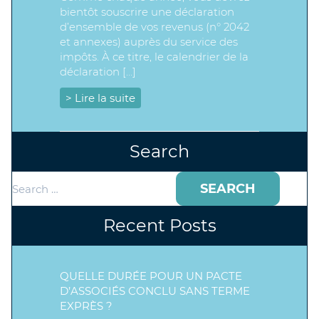
bientôt souscrire une déclaration
d’ensemble de vos revenus (n° 2042
et annexes) auprès du service des
impôts. À ce titre, le calendrier de la
déclaration […]
> Lire la suite
Search
Search
for:
Recent Posts
QUELLE DURÉE POUR UN PACTE
D’ASSOCIÉS CONCLU SANS TERME
EXPRÈS ?