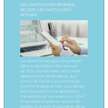
DÉCLARATION DES REVENUS
DE 2025 : LES DATES CLÉS À
RETENIR
Les dates limites pour souscrire en
ligne la déclaration des revenus
de 2025 ont été fixées, selon votre
département de résidence, aux
21 mai, 28 mai et 4 juin prochains.
Comme chaque année, vous devrez
bientôt souscrire une déclaration
d’ensemble de vos revenus (n° 2042
et annexes) auprès du service des
impôts. À ce titre, le calendrier de la