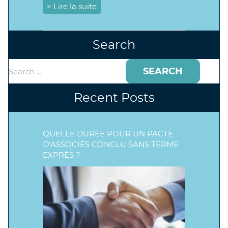
> Lire la suite
Search
Search
for:
Recent Posts
QUELLE DURÉE POUR UN PACTE
D’ASSOCIÉS CONCLU SANS TERME
EXPRÈS ?