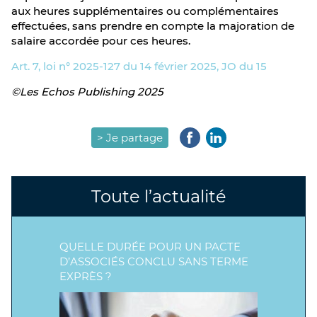
aux heures supplémentaires ou complémentaires
effectuées, sans prendre en compte la majoration de
salaire accordée pour ces heures.
Art. 7, loi n° 2025-127 du 14 février 2025, JO du 15
©Les Echos Publishing 2025
> Je partage
Toute l’actualité
QUELLE DURÉE POUR UN PACTE
D’ASSOCIÉS CONCLU SANS TERME
EXPRÈS ?