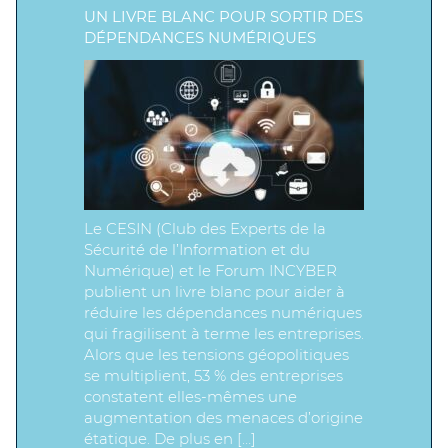
UN LIVRE BLANC POUR SORTIR DES
DÉPENDANCES NUMÉRIQUES
Le CESIN (Club des Experts de la
Sécurité de l’Information et du
Numérique) et le Forum INCYBER
publient un livre blanc pour aider à
réduire les dépendances numériques
qui fragilisent à terme les entreprises.
Alors que les tensions géopolitiques
se multiplient, 53 % des entreprises
constatent elles-mêmes une
augmentation des menaces d’origine
étatique. De plus en […]