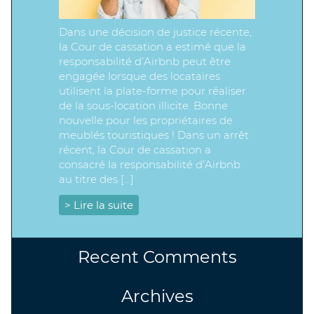
Dans une décision de justice récente,
la Cour de cassation a estimé que la
responsabilité d’Airbnb peut être
engagée lorsque des locataires
utilisent la plate-forme pour réaliser
de la sous-location illicite. Bonne
nouvelle pour les propriétaires de
meublés touristiques ! Dans un arrêt
récent, la Cour de cassation a
consacré la responsabilité d’Airbnb
au titre des […]
> Lire la suite
Recent Comments
Archives