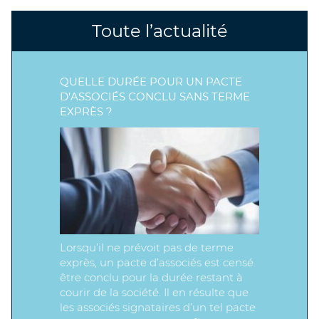
Toute l’actualité
QUELLE DURÉE POUR UN PACTE
D’ASSOCIÉS CONCLU SANS TERME
EXPRÈS ?
Lorsqu’il ne prévoit pas de terme
exprès, un pacte d’associés est censé
être conclu pour la durée restant à
courir de la société. Il en résulte que
les associés signataires d’un tel pacte