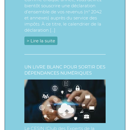
bientôt souscrire une déclaration
d’ensemble de vos revenus (n° 2042
et annexes) auprès du service des
impôts. À ce titre, le calendrier de la
déclaration […]
> Lire la suite
UN LIVRE BLANC POUR SORTIR DES
DÉPENDANCES NUMÉRIQUES
Le CESIN (Club des Experts de la