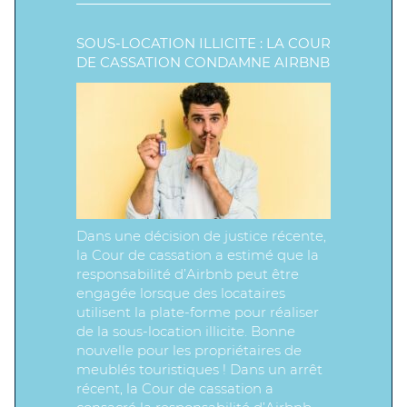
SOUS-LOCATION ILLICITE : LA COUR
DE CASSATION CONDAMNE AIRBNB
Dans une décision de justice récente,
la Cour de cassation a estimé que la
responsabilité d’Airbnb peut être
engagée lorsque des locataires
utilisent la plate-forme pour réaliser
de la sous-location illicite. Bonne
nouvelle pour les propriétaires de
meublés touristiques ! Dans un arrêt
récent, la Cour de cassation a