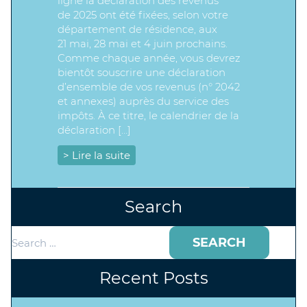
ligne la déclaration des revenus
de 2025 ont été fixées, selon votre
département de résidence, aux
21 mai, 28 mai et 4 juin prochains.
Comme chaque année, vous devrez
bientôt souscrire une déclaration
d’ensemble de vos revenus (n° 2042
et annexes) auprès du service des
impôts. À ce titre, le calendrier de la
déclaration […]
> Lire la suite
Search
Search
for:
Recent Posts