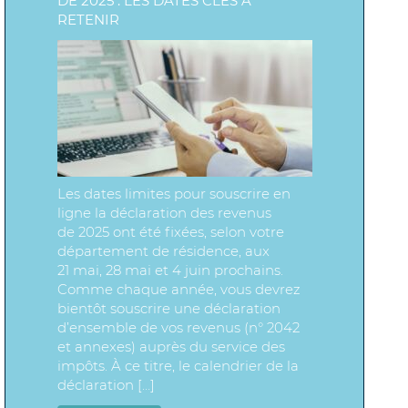
DE 2025 : LES DATES CLÉS À
RETENIR
Les dates limites pour souscrire en
ligne la déclaration des revenus
de 2025 ont été fixées, selon votre
département de résidence, aux
21 mai, 28 mai et 4 juin prochains.
Comme chaque année, vous devrez
bientôt souscrire une déclaration
d’ensemble de vos revenus (n° 2042
et annexes) auprès du service des
impôts. À ce titre, le calendrier de la
déclaration […]