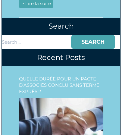
> Lire la suite
Search
Search
for:
Recent Posts
QUELLE DURÉE POUR UN PACTE
D’ASSOCIÉS CONCLU SANS TERME
EXPRÈS ?