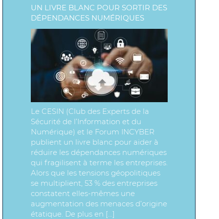
UN LIVRE BLANC POUR SORTIR DES
DÉPENDANCES NUMÉRIQUES
Le CESIN (Club des Experts de la
Sécurité de l’Information et du
Numérique) et le Forum INCYBER
publient un livre blanc pour aider à
réduire les dépendances numériques
qui fragilisent à terme les entreprises.
Alors que les tensions géopolitiques
se multiplient, 53 % des entreprises
constatent elles-mêmes une
augmentation des menaces d’origine
étatique. De plus en […]