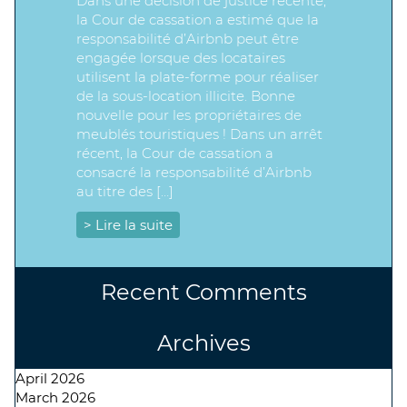
Dans une décision de justice récente,
la Cour de cassation a estimé que la
responsabilité d’Airbnb peut être
engagée lorsque des locataires
utilisent la plate-forme pour réaliser
de la sous-location illicite. Bonne
nouvelle pour les propriétaires de
meublés touristiques ! Dans un arrêt
récent, la Cour de cassation a
consacré la responsabilité d’Airbnb
au titre des […]
> Lire la suite
Recent Comments
Archives
April 2026
March 2026