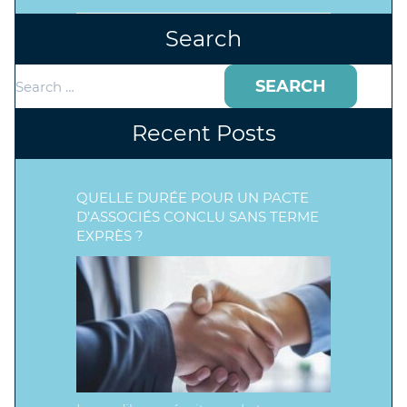
Search
Search
for:
Recent Posts
QUELLE DURÉE POUR UN PACTE
D’ASSOCIÉS CONCLU SANS TERME
EXPRÈS ?