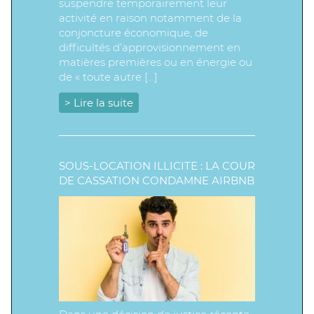
suspendre temporairement leur
activité en raison notamment de la
conjoncture économique, de
difficultés d’approvisionnement en
matières premières ou en énergie ou
de « toute autre […]
> Lire la suite
SOUS-LOCATION ILLICITE : LA COUR
DE CASSATION CONDAMNE AIRBNB