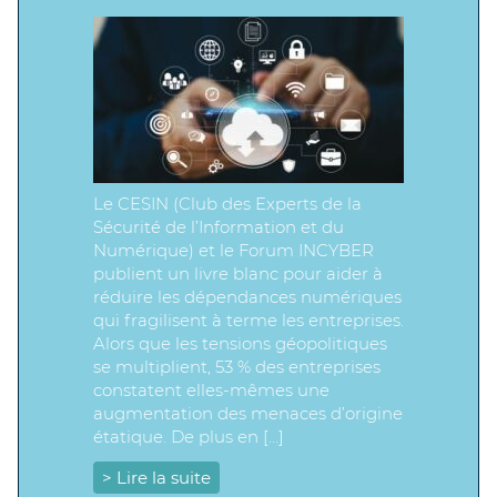
Le CESIN (Club des Experts de la
Sécurité de l’Information et du
Numérique) et le Forum INCYBER
publient un livre blanc pour aider à
réduire les dépendances numériques
qui fragilisent à terme les entreprises.
Alors que les tensions géopolitiques
se multiplient, 53 % des entreprises
constatent elles-mêmes une
augmentation des menaces d’origine
étatique. De plus en […]
> Lire la suite