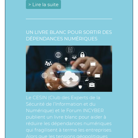
> Lire la suite
UN LIVRE BLANC POUR SORTIR DES
DÉPENDANCES NUMÉRIQUES
Le CESIN (Club des Experts de la
Sécurité de l’Information et du
Numérique) et le Forum INCYBER
publient un livre blanc pour aider à
réduire les dépendances numériques
qui fragilisent à terme les entreprises.
Alors que les tensions géopolitiques