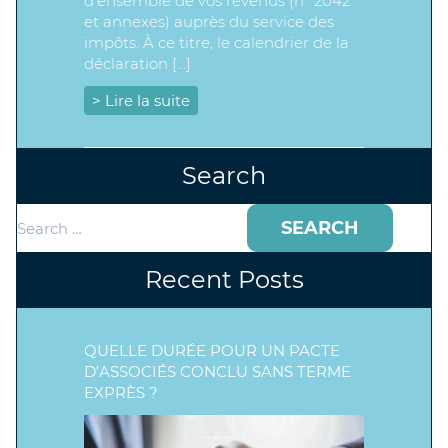
d’ensemble de vos revenus (n° 2042
et annexes) auprès du service des
impôts. À ce titre, le calendrier de la
déclaration […]
> Lire la suite
Search
Search
for:
Recent Posts
QUELLE DURÉE POUR UN PACTE
D’ASSOCIÉS CONCLU SANS TERME
EXPRÈS ?