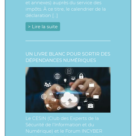
et annexes) auprès du service des
impôts. À ce titre, le calendrier de la
déclaration […]
> Lire la suite
UN LIVRE BLANC POUR SORTIR DES
DÉPENDANCES NUMÉRIQUES
Le CESIN (Club des Experts de la
Sécurité de l’Information et du
Numérique) et le Forum INCYBER