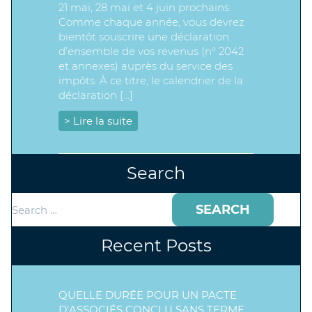
21 mai, 28 mai et 4 juin prochains.
Comme chaque année, vous devrez
bientôt souscrire une déclaration
d’ensemble de vos revenus (n° 2042
et annexes) auprès du service des
impôts. À ce titre, le calendrier de la
déclaration […]
> Lire la suite
Search
Search
for:
Recent Posts
QUELLE DURÉE POUR UN PACTE
D’ASSOCIÉS CONCLU SANS TERME