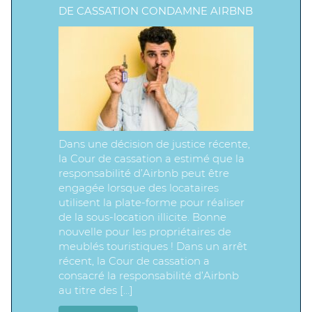
DE CASSATION CONDAMNE AIRBNB
Dans une décision de justice récente,
la Cour de cassation a estimé que la
responsabilité d’Airbnb peut être
engagée lorsque des locataires
utilisent la plate-forme pour réaliser
de la sous-location illicite. Bonne
nouvelle pour les propriétaires de
meublés touristiques ! Dans un arrêt
récent, la Cour de cassation a
consacré la responsabilité d’Airbnb
au titre des […]