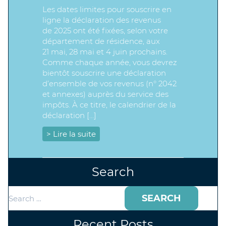
Les dates limites pour souscrire en
ligne la déclaration des revenus
de 2025 ont été fixées, selon votre
département de résidence, aux
21 mai, 28 mai et 4 juin prochains.
Comme chaque année, vous devrez
bientôt souscrire une déclaration
d’ensemble de vos revenus (n° 2042
et annexes) auprès du service des
impôts. À ce titre, le calendrier de la
déclaration […]
> Lire la suite
Search
Search
for:
Recent Posts