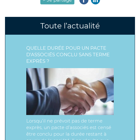
Toute l’actualité
QUELLE DURÉE POUR UN PACTE
D’ASSOCIÉS CONCLU SANS TERME
EXPRÈS ?
Lorsqu’il ne prévoit pas de terme
exprès, un pacte d’associés est censé
être conclu pour la durée restant à