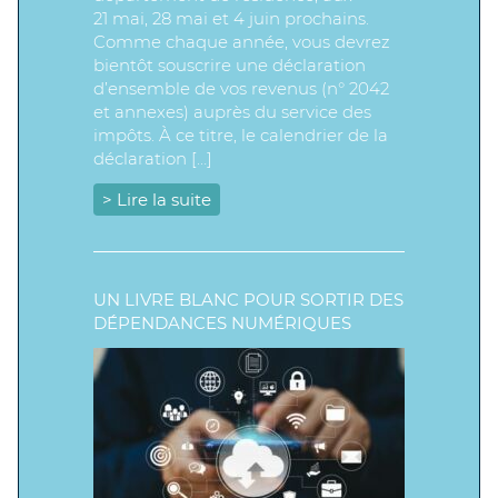
21 mai, 28 mai et 4 juin prochains.
Comme chaque année, vous devrez
bientôt souscrire une déclaration
d’ensemble de vos revenus (n° 2042
et annexes) auprès du service des
impôts. À ce titre, le calendrier de la
déclaration […]
> Lire la suite
UN LIVRE BLANC POUR SORTIR DES
DÉPENDANCES NUMÉRIQUES