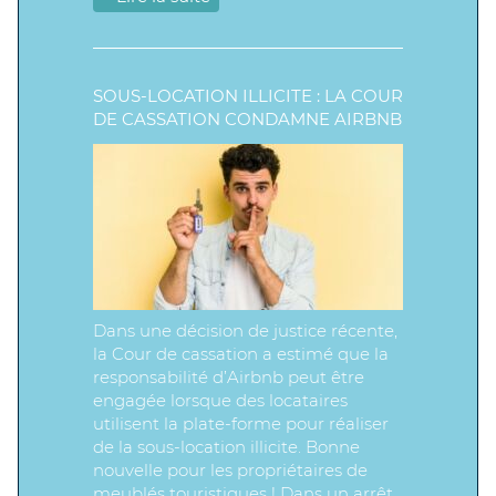
SOUS-LOCATION ILLICITE : LA COUR
DE CASSATION CONDAMNE AIRBNB
Dans une décision de justice récente,
la Cour de cassation a estimé que la
responsabilité d’Airbnb peut être
engagée lorsque des locataires
utilisent la plate-forme pour réaliser
de la sous-location illicite. Bonne
nouvelle pour les propriétaires de
meublés touristiques ! Dans un arrêt