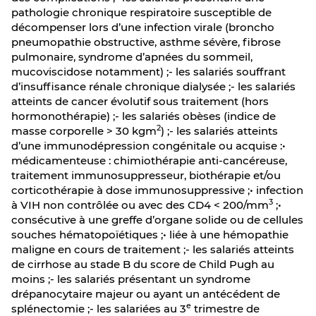
pathologie chronique respiratoire susceptible de
décompenser lors d’une infection virale (broncho
pneumopathie obstructive, asthme sévère, fibrose
pulmonaire, syndrome d’apnées du sommeil,
mucoviscidose notamment) ;- les salariés souffrant
d’insuffisance rénale chronique dialysée ;- les salariés
atteints de cancer évolutif sous traitement (hors
hormonothérapie) ;- les salariés obèses (indice de
2
masse corporelle > 30 kgm
) ;- les salariés atteints
d’une immunodépression congénitale ou acquise :•
médicamenteuse : chimiothérapie anti-cancéreuse,
traitement immunosuppresseur, biothérapie et/ou
corticothérapie à dose immunosuppressive ;• infection
3
à VIH non contrôlée ou avec des CD4 < 200/mm
;•
consécutive à une greffe d’organe solide ou de cellules
souches hématopoïétiques ;• liée à une hémopathie
maligne en cours de traitement ;- les salariés atteints
de cirrhose au stade B du score de Child Pugh au
moins ;- les salariés présentant un syndrome
drépanocytaire majeur ou ayant un antécédent de
e
splénectomie ;- les salariées au 3
trimestre de