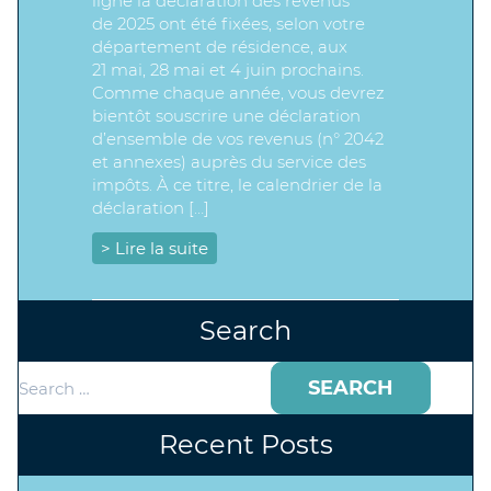
ligne la déclaration des revenus
de 2025 ont été fixées, selon votre
département de résidence, aux
21 mai, 28 mai et 4 juin prochains.
Comme chaque année, vous devrez
bientôt souscrire une déclaration
d’ensemble de vos revenus (n° 2042
et annexes) auprès du service des
impôts. À ce titre, le calendrier de la
déclaration […]
> Lire la suite
Search
Search
for:
Recent Posts