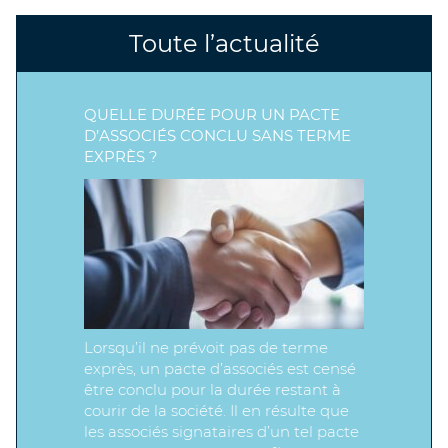
Toute l’actualité
QUELLE DURÉE POUR UN PACTE
D’ASSOCIÉS CONCLU SANS TERME
EXPRÈS ?
Lorsqu’il ne prévoit pas de terme
exprès, un pacte d’associés est censé
être conclu pour la durée restant à
courir de la société. Il en résulte que
les associés signataires d’un tel pacte