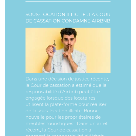
SOUS-LOCATION ILLICITE : LA COUR
DE CASSATION CONDAMNE AIRBNB
Dans une décision de justice récente,
la Cour de cassation a estimé que la
responsabilité d’Airbnb peut être
engagée lorsque des locataires
utilisent la plate-forme pour réaliser
de la sous-location illicite. Bonne
nouvelle pour les propriétaires de
meublés touristiques ! Dans un arrêt
récent, la Cour de cassation a