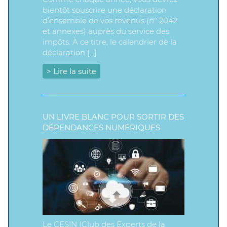
bientôt souscrire une déclaration
d’ensemble de vos revenus (n° 2042
et annexes) auprès du service des
impôts. À ce titre, le calendrier de la
déclaration […]
> Lire la suite
UN LIVRE BLANC POUR SORTIR DES
DÉPENDANCES NUMÉRIQUES
Le CESIN (Club des Experts de la