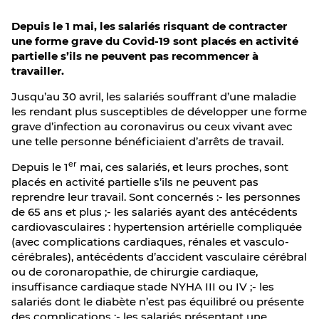
Depuis le 1 mai, les salariés risquant de contracter
une forme grave du Covid-19 sont placés en activité
partielle s’ils ne peuvent pas recommencer à
travailler.
Jusqu’au 30 avril, les salariés souffrant d’une maladie
les rendant plus susceptibles de développer une forme
grave d’infection au coronavirus ou ceux vivant avec
une telle personne bénéficiaient d’arrêts de travail.
er
Depuis le 1
mai, ces salariés, et leurs proches, sont
placés en activité partielle s’ils ne peuvent pas
reprendre leur travail. Sont concernés :- les personnes
de 65 ans et plus ;- les salariés ayant des antécédents
cardiovasculaires : hypertension artérielle compliquée
(avec complications cardiaques, rénales et vasculo-
cérébrales), antécédents d’accident vasculaire cérébral
ou de coronaropathie, de chirurgie cardiaque,
insuffisance cardiaque stade NYHA III ou IV ;- les
salariés dont le diabète n’est pas équilibré ou présente
des complications ;- les salariés présentant une