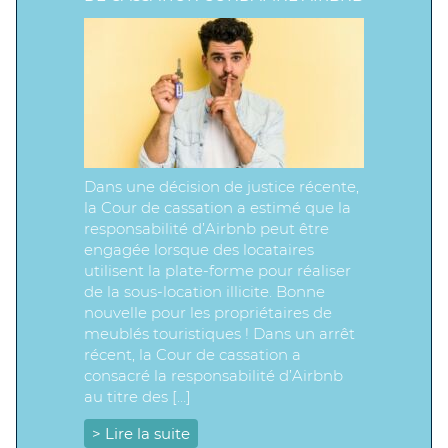
Dans une décision de justice récente,
la Cour de cassation a estimé que la
responsabilité d’Airbnb peut être
engagée lorsque des locataires
utilisent la plate-forme pour réaliser
de la sous-location illicite. Bonne
nouvelle pour les propriétaires de
meublés touristiques ! Dans un arrêt
récent, la Cour de cassation a
consacré la responsabilité d’Airbnb
au titre des […]
> Lire la suite