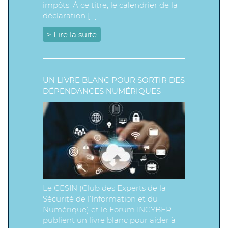
impôts. À ce titre, le calendrier de la
déclaration […]
> Lire la suite
UN LIVRE BLANC POUR SORTIR DES
DÉPENDANCES NUMÉRIQUES
Le CESIN (Club des Experts de la
Sécurité de l’Information et du
Numérique) et le Forum INCYBER
publient un livre blanc pour aider à