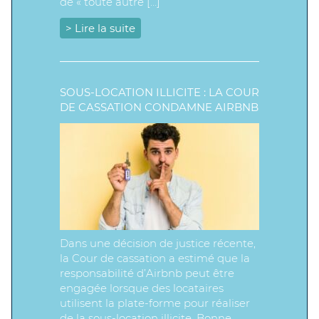
de « toute autre […]
> Lire la suite
SOUS-LOCATION ILLICITE : LA COUR
DE CASSATION CONDAMNE AIRBNB
Dans une décision de justice récente,
la Cour de cassation a estimé que la
responsabilité d’Airbnb peut être
engagée lorsque des locataires
utilisent la plate-forme pour réaliser
de la sous-location illicite. Bonne