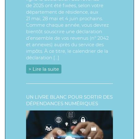
de 2025 ont été fixées, selon votre
département de résidence, aux
21 mai, 28 mai et 4 juin prochains.
Comme chaque année, vous devrez
bientôt souscrire une déclaration
d’ensemble de vos revenus (n° 2042
et annexes) auprès du service des
impôts. À ce titre, le calendrier de la
déclaration […]
> Lire la suite
UN LIVRE BLANC POUR SORTIR DES
DÉPENDANCES NUMÉRIQUES