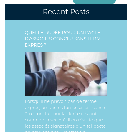
Recent Posts
QUELLE DURÉE POUR UN PACTE
D’ASSOCIÉS CONCLU SANS TERME
EXPRÈS ?
Lorsqu’il ne prévoit pas de terme
exprès, un pacte d’associés est censé
être conclu pour la durée restant à
courir de la société. Il en résulte que
les associés signataires d’un tel pacte