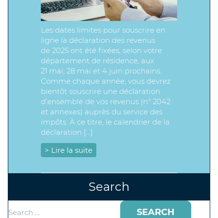
Les dates limites pour souscrire en
ligne la déclaration des revenus
de 2025 ont été fixées, selon votre
département de résidence, aux
21 mai, 28 mai et 4 juin prochains.
Comme chaque année, vous devrez
bientôt souscrire une déclaration
d’ensemble de vos revenus (n° 2042
et annexes) auprès du service des
impôts. À ce titre, le calendrier de la
déclaration […]
> Lire la suite
Search
Search
for: