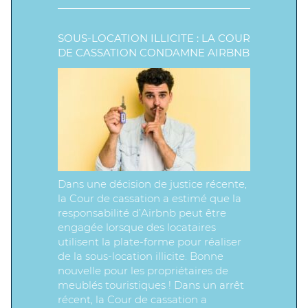
SOUS-LOCATION ILLICITE : LA COUR
DE CASSATION CONDAMNE AIRBNB
Dans une décision de justice récente,
la Cour de cassation a estimé que la
responsabilité d’Airbnb peut être
engagée lorsque des locataires
utilisent la plate-forme pour réaliser
de la sous-location illicite. Bonne
nouvelle pour les propriétaires de
meublés touristiques ! Dans un arrêt
récent, la Cour de cassation a