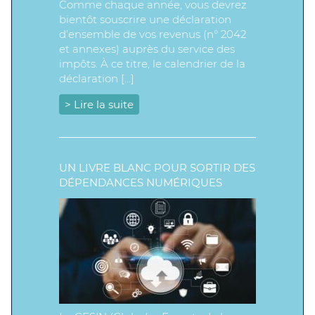
Comme chaque année, vous devrez
bientôt souscrire une déclaration
d’ensemble de vos revenus (n° 2042
et annexes) auprès du service des
impôts. À ce titre, le calendrier de la
déclaration […]
> Lire la suite
UN LIVRE BLANC POUR SORTIR DES
DÉPENDANCES NUMÉRIQUES