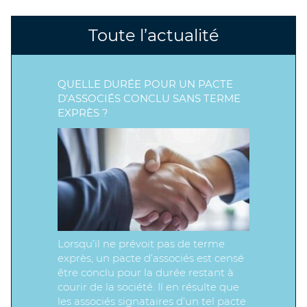
Toute l’actualité
QUELLE DURÉE POUR UN PACTE
D’ASSOCIÉS CONCLU SANS TERME
EXPRÈS ?
Lorsqu’il ne prévoit pas de terme
exprès, un pacte d’associés est censé
être conclu pour la durée restant à
courir de la société. Il en résulte que
les associés signataires d’un tel pacte