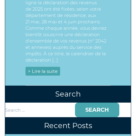
ligne la déclaration des revenus
de 2025 ont été fixées, selon votre
département de résidence, aux
21 mai, 28 mai et 4 juin prochains.
Comme chaque année, vous devrez
bientôt souscrire une déclaration
d’ensemble de vos revenus (n° 2042
et annexes) auprès du service des
impôts. À ce titre, le calendrier de la
déclaration […]
> Lire la suite
Search
Search
for:
Recent Posts