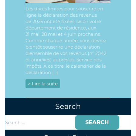
Les dates limites pour souscrire en
ligne la déclaration des revenus
de 2025 ont été fixées, selon votre
département de résidence, aux
21 mai, 28 mai et 4 juin prochains.
Comme chaque année, vous devrez
bientôt souscrire une déclaration
d’ensemble de vos revenus (n° 2042
et annexes) auprès du service des
impôts. À ce titre, le calendrier de la
déclaration […]
> Lire la suite
Search
Search
for: