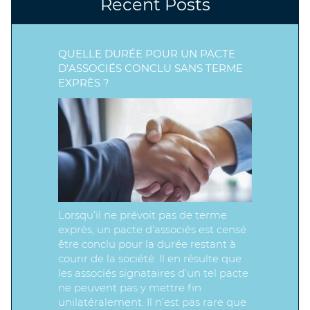
Recent Posts
QUELLE DURÉE POUR UN PACTE
D’ASSOCIÉS CONCLU SANS TERME
EXPRÈS ?
Lorsqu’il ne prévoit pas de terme
exprès, un pacte d’associés est censé
être conclu pour la durée restant à
courir de la société. Il en résulte que
les associés signataires d’un tel pacte
ne peuvent pas y mettre fin
unilatéralement. Il n’est pas rare que