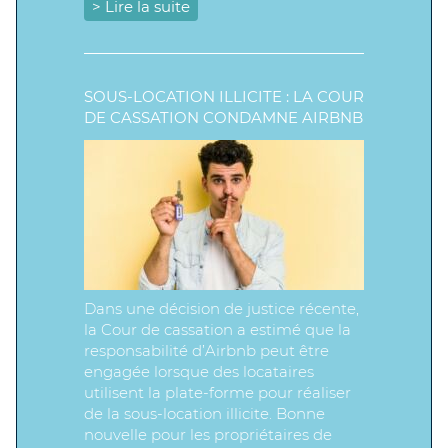
> Lire la suite
SOUS-LOCATION ILLICITE : LA COUR
DE CASSATION CONDAMNE AIRBNB
Dans une décision de justice récente,
la Cour de cassation a estimé que la
responsabilité d’Airbnb peut être
engagée lorsque des locataires
utilisent la plate-forme pour réaliser
de la sous-location illicite. Bonne
nouvelle pour les propriétaires de