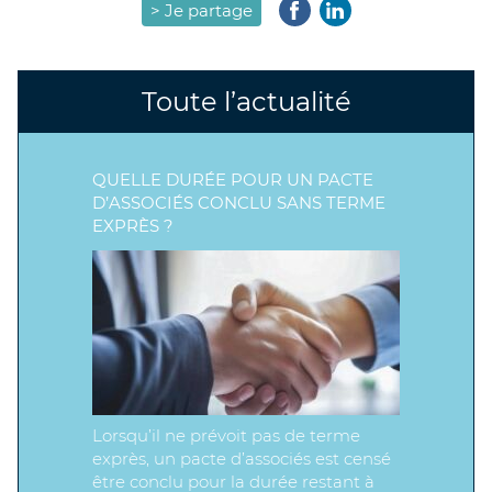
> Je partage
Toute l’actualité
QUELLE DURÉE POUR UN PACTE
D’ASSOCIÉS CONCLU SANS TERME
EXPRÈS ?
Lorsqu’il ne prévoit pas de terme
exprès, un pacte d’associés est censé
être conclu pour la durée restant à