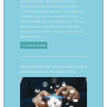
département de résidence, aux
21 mai, 28 mai et 4 juin prochains.
Comme chaque année, vous devrez
bientôt souscrire une déclaration
d’ensemble de vos revenus (n° 2042
et annexes) auprès du service des
impôts. À ce titre, le calendrier de la
déclaration […]
> Lire la suite
UN LIVRE BLANC POUR SORTIR DES
DÉPENDANCES NUMÉRIQUES