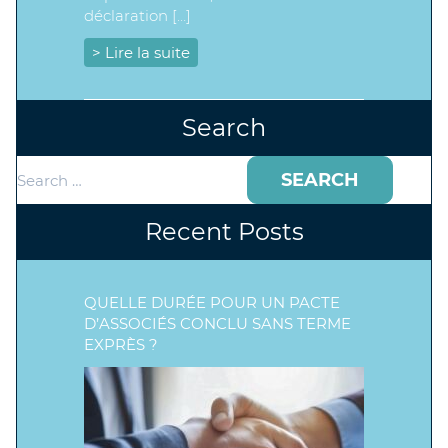
déclaration […]
> Lire la suite
Search
Search
for:
Recent Posts
QUELLE DURÉE POUR UN PACTE
D’ASSOCIÉS CONCLU SANS TERME
EXPRÈS ?