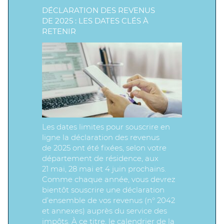
DÉCLARATION DES REVENUS
DE 2025 : LES DATES CLÉS À
RETENIR
Les dates limites pour souscrire en
ligne la déclaration des revenus
de 2025 ont été fixées, selon votre
département de résidence, aux
21 mai, 28 mai et 4 juin prochains.
Comme chaque année, vous devrez
bientôt souscrire une déclaration
d’ensemble de vos revenus (n° 2042
et annexes) auprès du service des
impôts. À ce titre, le calendrier de la