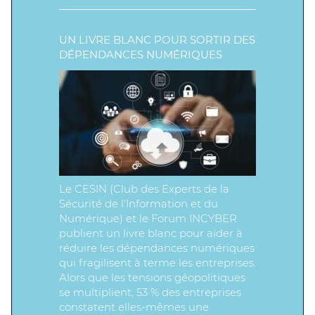
UN LIVRE BLANC POUR SORTIR DES
DÉPENDANCES NUMÉRIQUES
Le CESIN (Club des Experts de la
Sécurité de l’Information et du
Numérique) et le Forum INCYBER
publient un livre blanc pour aider à
réduire les dépendances numériques
qui fragilisent à terme les entreprises.
Alors que les tensions géopolitiques
se multiplient, 53 % des entreprises
constatent elles-mêmes une