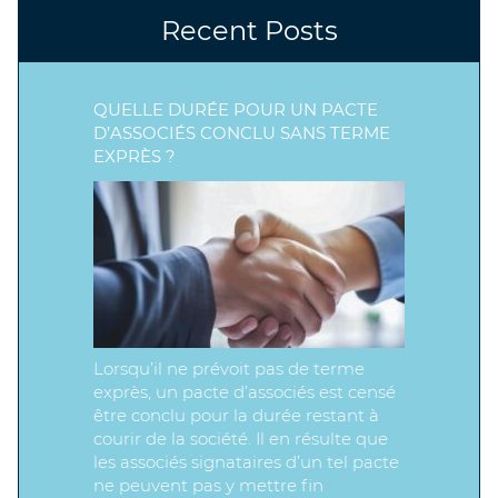
Recent Posts
QUELLE DURÉE POUR UN PACTE
D’ASSOCIÉS CONCLU SANS TERME
EXPRÈS ?
Lorsqu’il ne prévoit pas de terme
exprès, un pacte d’associés est censé
être conclu pour la durée restant à
courir de la société. Il en résulte que
les associés signataires d’un tel pacte
ne peuvent pas y mettre fin