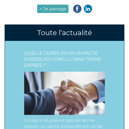
> Je partage
Toute l’actualité
QUELLE DURÉE POUR UN PACTE
D’ASSOCIÉS CONCLU SANS TERME
EXPRÈS ?
Lorsqu’il ne prévoit pas de terme
exprès, un pacte d’associés est censé