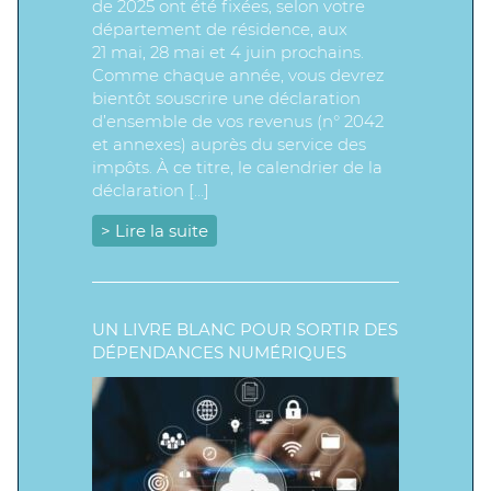
de 2025 ont été fixées, selon votre
département de résidence, aux
21 mai, 28 mai et 4 juin prochains.
Comme chaque année, vous devrez
bientôt souscrire une déclaration
d’ensemble de vos revenus (n° 2042
et annexes) auprès du service des
impôts. À ce titre, le calendrier de la
déclaration […]
> Lire la suite
UN LIVRE BLANC POUR SORTIR DES
DÉPENDANCES NUMÉRIQUES