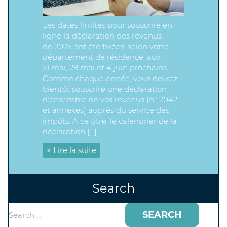
Les dates limites pour souscrire en
ligne la déclaration des revenus
de 2025 ont été fixées, selon votre
département de résidence, aux
21 mai, 28 mai et 4 juin prochains.
Comme chaque année, vous devrez
bientôt souscrire une déclaration
d’ensemble de vos revenus (n° 2042
et annexes) auprès du service des
impôts. À ce titre, le calendrier de la
déclaration […]
> Lire la suite
Search
Search
for: