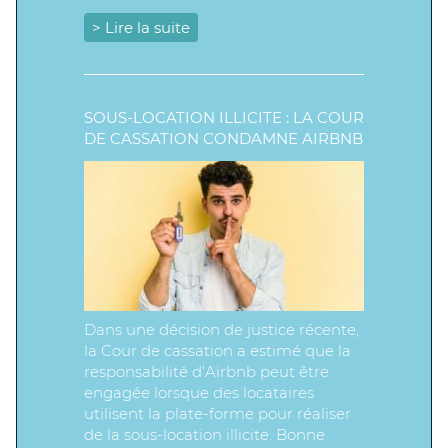
> Lire la suite
SOUS-LOCATION ILLICITE : LA COUR
DE CASSATION CONDAMNE AIRBNB
Dans une décision de justice récente,
la Cour de cassation a estimé que la
responsabilité d’Airbnb peut être
engagée lorsque des locataires
utilisent la plate-forme pour réaliser
de la sous-location illicite. Bonne