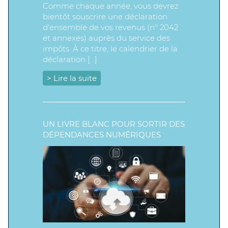
Comme chaque année, vous devrez
bientôt souscrire une déclaration
d’ensemble de vos revenus (n° 2042
et annexes) auprès du service des
impôts. À ce titre, le calendrier de la
déclaration […]
> Lire la suite
UN LIVRE BLANC POUR SORTIR DES
DÉPENDANCES NUMÉRIQUES