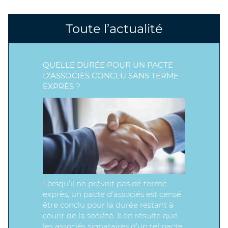
Toute l’actualité
QUELLE DURÉE POUR UN PACTE
D’ASSOCIÉS CONCLU SANS TERME
EXPRÈS ?
Lorsqu’il ne prévoit pas de terme
exprès, un pacte d’associés est censé
être conclu pour la durée restant à
courir de la société. Il en résulte que
les associés signataires d’un tel pacte