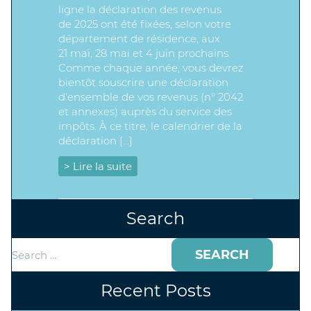
ligne la déclaration des revenus
de 2025 ont été fixées, selon votre
département de résidence, aux
21 mai, 28 mai et 4 juin prochains.
Comme chaque année, vous devrez
bientôt souscrire une déclaration
d’ensemble de vos revenus (n° 2042
et annexes) auprès du service des
impôts. À ce titre, le calendrier de la
déclaration […]
> Lire la suite
Search
Search
for:
Recent Posts