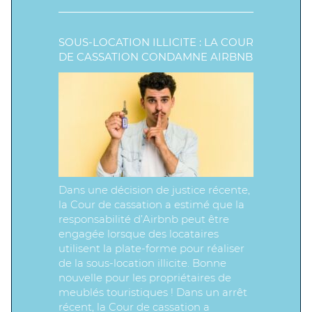
SOUS-LOCATION ILLICITE : LA COUR
DE CASSATION CONDAMNE AIRBNB
Dans une décision de justice récente,
la Cour de cassation a estimé que la
responsabilité d’Airbnb peut être
engagée lorsque des locataires
utilisent la plate-forme pour réaliser
de la sous-location illicite. Bonne
nouvelle pour les propriétaires de
meublés touristiques ! Dans un arrêt
récent, la Cour de cassation a