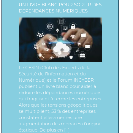
UN LIVRE BLANC POUR SORTIR DES
DÉPENDANCES NUMÉRIQUES
Le CESIN (Club des Experts de la
Sécurité de l’Information et du
Numérique) et le Forum INCYBER
publient un livre blanc pour aider à
réduire les dépendances numériques
qui fragilisent à terme les entreprises.
Alors que les tensions géopolitiques
se multiplient, 53 % des entreprises
constatent elles-mêmes une
augmentation des menaces d’origine
étatique. De plus en […]