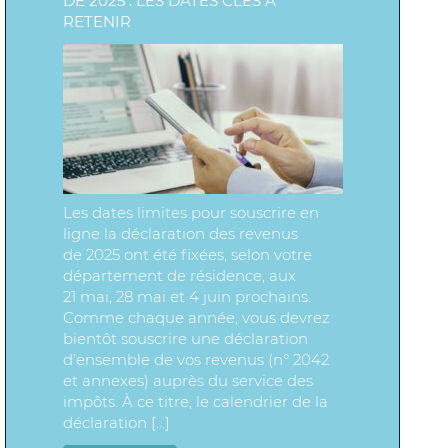
DE 2025 : LES DATES CLÉS À
RETENIR
Les dates limites pour souscrire en
ligne la déclaration des revenus
de 2025 ont été fixées, selon votre
département de résidence, aux
21 mai, 28 mai et 4 juin prochains.
Comme chaque année, vous devrez
bientôt souscrire une déclaration
d’ensemble de vos revenus (n° 2042
et annexes) auprès du service des
impôts. À ce titre, le calendrier de la
déclaration […]