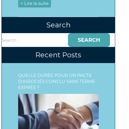
> Lire la suite
Search
Search
for:
Recent Posts
QUELLE DURÉE POUR UN PACTE
D’ASSOCIÉS CONCLU SANS TERME
EXPRÈS ?