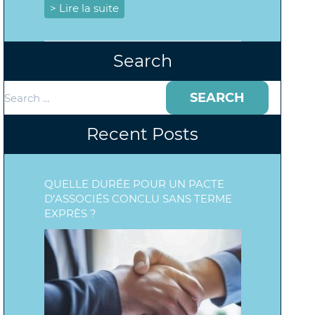
> Lire la suite
Search
Search
for:
Recent Posts
QUELLE DURÉE POUR UN PACTE
D’ASSOCIÉS CONCLU SANS TERME
EXPRÈS ?