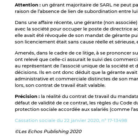
Attention :
un gérant majoritaire de SARL ne peut pa
raison de l’absence de lien de subordination entre lui e
Dans une affaire récente, une gérante (non associée)
avec la société pour occuper le poste de directrice a
elle avait été révoquée de son mandat de gérante puis
son licenciement était sans cause réelle et sérieuse, ell
Amenés, dans le cadre de ce litige, à se prononcer sur 
ont relevé que celle-ci assurait le suivi des commer
au représentant de l’associé unique de la société et 
décisions. Ils en ont donc déduit que la gérante avai
administrative et commerciale distinctes de son mand
lors, son contrat de travail était valable.
Précision :
la réalité du contrat de travail du mandata
défaut de validité de ce contrat, les règles du Code d
protection sociale accordée aux salariés (comme l’a
Cassation sociale du 22 janvier 2020, n° 17-13498
©Les Echos Publishing 2020