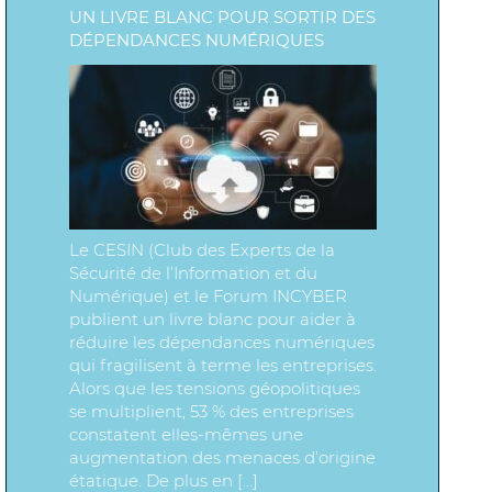
UN LIVRE BLANC POUR SORTIR DES
DÉPENDANCES NUMÉRIQUES
Le CESIN (Club des Experts de la
Sécurité de l’Information et du
Numérique) et le Forum INCYBER
publient un livre blanc pour aider à
réduire les dépendances numériques
qui fragilisent à terme les entreprises.
Alors que les tensions géopolitiques
se multiplient, 53 % des entreprises
constatent elles-mêmes une
augmentation des menaces d’origine
étatique. De plus en […]