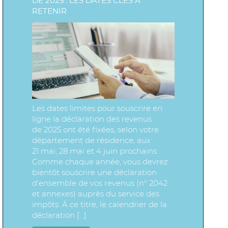
DE 2025 : LES DATES CLÉS À
RETENIR
Les dates limites pour souscrire en
ligne la déclaration des revenus
de 2025 ont été fixées, selon votre
département de résidence, aux
21 mai, 28 mai et 4 juin prochains.
Comme chaque année, vous devrez
bientôt souscrire une déclaration
d’ensemble de vos revenus (n° 2042
et annexes) auprès du service des
impôts. À ce titre, le calendrier de la
déclaration […]