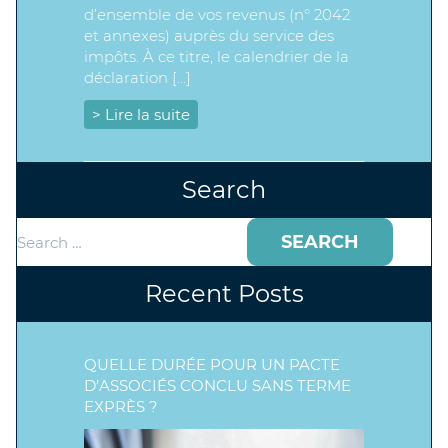
d’ensemble de vos revenus (n° 2042
et annexes) auprès du service des
impôts. À ce titre, le calendrier de la
déclaration […]
> Lire la suite
Search
Search
for:
Recent Posts
QUELLE DURÉE POUR UN PACTE
D’ASSOCIÉS CONCLU SANS TERME
EXPRÈS ?