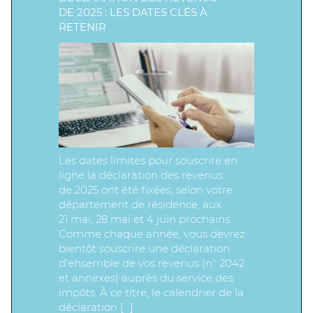
DE 2025 : LES DATES CLÉS À
RETENIR
Les dates limites pour souscrire en
ligne la déclaration des revenus
de 2025 ont été fixées, selon votre
département de résidence, aux
21 mai, 28 mai et 4 juin prochains.
Comme chaque année, vous devrez
bientôt souscrire une déclaration
d’ensemble de vos revenus (n° 2042
et annexes) auprès du service des
impôts. À ce titre, le calendrier de la
déclaration […]