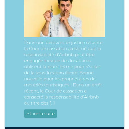
Dans une décision de justice récente,
la Cour de cassation a estimé que la
responsabilité d’Airbnb peut être
engagée lorsque des locataires
utilisent la plate-forme pour réaliser
de la sous-location illicite. Bonne
nouvelle pour les propriétaires de
meublés touristiques ! Dans un arrêt
récent, la Cour de cassation a
consacré la responsabilité d’Airbnb
au titre des […]
> Lire la suite