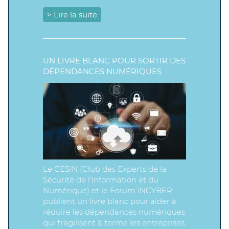
> Lire la suite
UN LIVRE BLANC POUR SORTIR DES
DÉPENDANCES NUMÉRIQUES
Le CESIN (Club des Experts de la
Sécurité de l’Information et du
Numérique) et le Forum INCYBER
publient un livre blanc pour aider à
réduire les dépendances numériques
qui fragilisent à terme les entreprises.