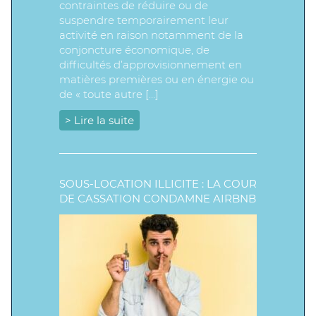
contraintes de réduire ou de
suspendre temporairement leur
activité en raison notamment de la
conjoncture économique, de
difficultés d’approvisionnement en
matières premières ou en énergie ou
de « toute autre […]
> Lire la suite
SOUS-LOCATION ILLICITE : LA COUR
DE CASSATION CONDAMNE AIRBNB