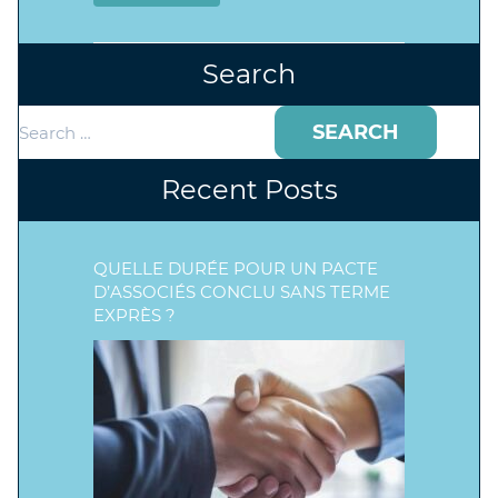
Search
Search
for:
Recent Posts
QUELLE DURÉE POUR UN PACTE
D’ASSOCIÉS CONCLU SANS TERME
EXPRÈS ?