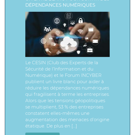
DÉPENDANCES NUMÉRIQUES
Le CESIN (Club des Experts de la
Sécurité de l’Information et du
Numérique) et le Forum INCYBER
publient un livre blanc pour aider à
réduire les dépendances numériques
qui fragilisent à terme les entreprises.
Alors que les tensions géopolitiques
se multiplient, 53 % des entreprises
constatent elles-mêmes une
augmentation des menaces d’origine
étatique. De plus en […]