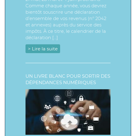
Comme chaque année, vous devrez
bientôt souscrire une déclaration
d’ensemble de vos revenus (n° 2042
et annexes) auprès du service des
impôts. À ce titre, le calendrier de la
déclaration […]
> Lire la suite
UN LIVRE BLANC POUR SORTIR DES
DÉPENDANCES NUMÉRIQUES