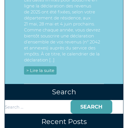
ligne la déclaration des revenus
de 2025 ont été fixées, selon votre
département de résidence, aux
21 mai, 28 mai et 4 juin prochains.
Comme chaque année, vous devrez
bientôt souscrire une déclaration
d’ensemble de vos revenus (n° 2042
et annexes) auprès du service des
impôts. À ce titre, le calendrier de la
déclaration […]
> Lire la suite
Search
Search
for:
Recent Posts