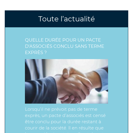
Toute l’actualité
QUELLE DURÉE POUR UN PACTE
D’ASSOCIÉS CONCLU SANS TERME
EXPRÈS ?
Lorsqu’il ne prévoit pas de terme
exprès, un pacte d’associés est censé
être conclu pour la durée restant à
courir de la société. Il en résulte que