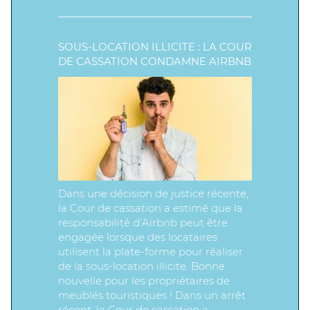
SOUS-LOCATION ILLICITE : LA COUR
DE CASSATION CONDAMNE AIRBNB
Dans une décision de justice récente,
la Cour de cassation a estimé que la
responsabilité d’Airbnb peut être
engagée lorsque des locataires
utilisent la plate-forme pour réaliser
de la sous-location illicite. Bonne
nouvelle pour les propriétaires de
meublés touristiques ! Dans un arrêt
récent, la Cour de cassation a