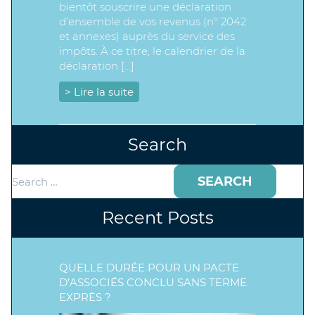
bientôt souscrire une déclaration
d’ensemble de vos revenus (n° 2042
et annexes) auprès du service des
impôts. À ce titre, le calendrier de la
déclaration […]
> Lire la suite
Search
Search
for:
Recent Posts
QUELLE DURÉE POUR UN PACTE
D’ASSOCIÉS CONCLU SANS TERME
EXPRÈS ?