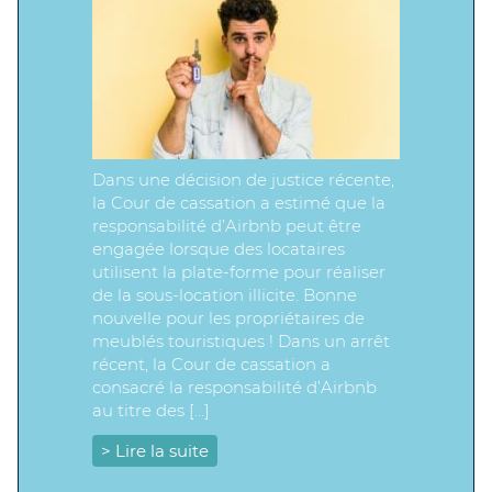
Dans une décision de justice récente,
la Cour de cassation a estimé que la
responsabilité d’Airbnb peut être
engagée lorsque des locataires
utilisent la plate-forme pour réaliser
de la sous-location illicite. Bonne
nouvelle pour les propriétaires de
meublés touristiques ! Dans un arrêt
récent, la Cour de cassation a
consacré la responsabilité d’Airbnb
au titre des […]
> Lire la suite