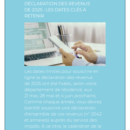
DÉCLARATION DES REVENUS
DE 2025 : LES DATES CLÉS À
RETENIR
Les dates limites pour souscrire en
ligne la déclaration des revenus
de 2025 ont été fixées, selon votre
département de résidence, aux
21 mai, 28 mai et 4 juin prochains.
Comme chaque année, vous devrez
bientôt souscrire une déclaration
d’ensemble de vos revenus (n° 2042
et annexes) auprès du service des
impôts. À ce titre, le calendrier de la