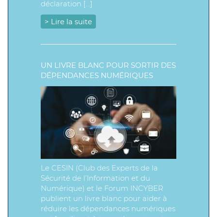
déclaration […]
> Lire la suite
UN LIVRE BLANC POUR SORTIR DES
DÉPENDANCES NUMÉRIQUES
Le CESIN (Club des Experts de la
Sécurité de l’Information et du
Numérique) et le Forum INCYBER
publient un livre blanc pour aider à
réduire les dépendances numériques