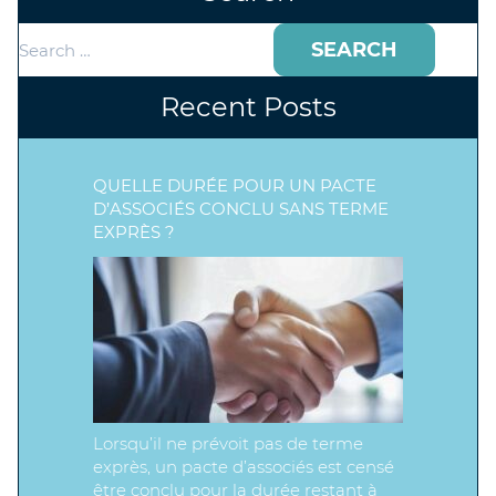
Search
for:
Recent Posts
QUELLE DURÉE POUR UN PACTE
D’ASSOCIÉS CONCLU SANS TERME
EXPRÈS ?
Lorsqu’il ne prévoit pas de terme
exprès, un pacte d’associés est censé
être conclu pour la durée restant à