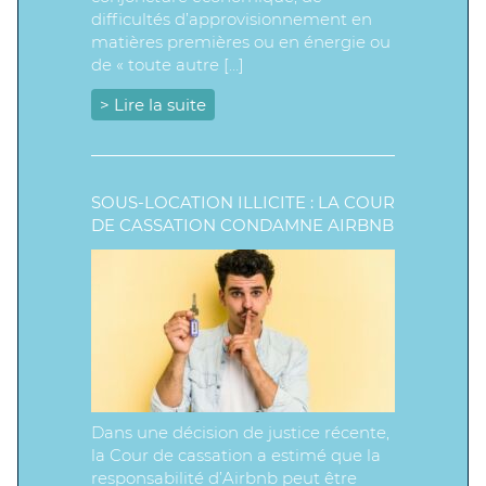
difficultés d’approvisionnement en
matières premières ou en énergie ou
de « toute autre […]
> Lire la suite
SOUS-LOCATION ILLICITE : LA COUR
DE CASSATION CONDAMNE AIRBNB
Dans une décision de justice récente,
la Cour de cassation a estimé que la
responsabilité d’Airbnb peut être