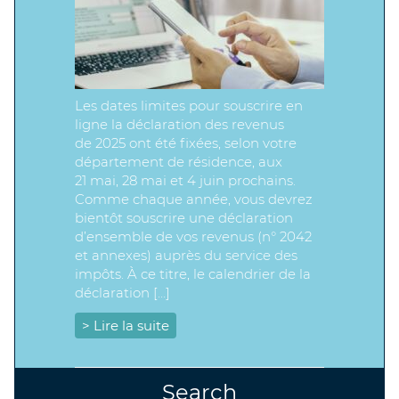
Les dates limites pour souscrire en
ligne la déclaration des revenus
de 2025 ont été fixées, selon votre
département de résidence, aux
21 mai, 28 mai et 4 juin prochains.
Comme chaque année, vous devrez
bientôt souscrire une déclaration
d’ensemble de vos revenus (n° 2042
et annexes) auprès du service des
impôts. À ce titre, le calendrier de la
déclaration […]
> Lire la suite
Search