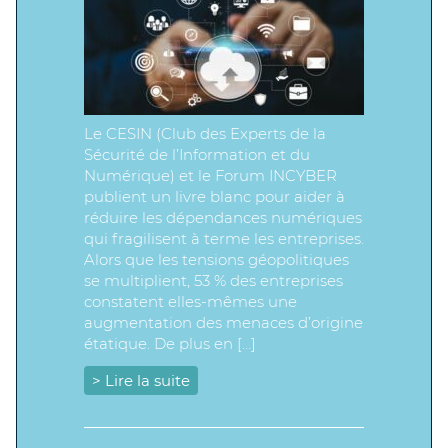
Le CESIN (Club des Experts de la
Sécurité de l’Information et du
Numérique) et le Forum INCYBER
publient un livre blanc pour aider à
réduire les dépendances numériques
qui fragilisent à terme les entreprises.
Alors que les tensions géopolitiques
se multiplient, 53 % des entreprises
constatent elles-mêmes une
augmentation des menaces d’origine
étatique. De plus en […]
> Lire la suite