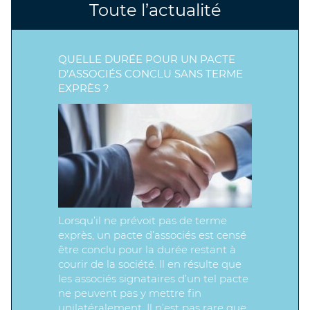
Toute l’actualité
QUELLE DURÉE POUR UN PACTE
D’ASSOCIÉS CONCLU SANS TERME
EXPRÈS ?
Lorsqu’il ne prévoit pas de terme
exprès, un pacte d’associés est censé
être conclu pour la durée restant à
courir de la société. Il en résulte que
les associés signataires d’un tel pacte
ne peuvent pas y mettre fin
unilatéralement. Il n’est pas rare que