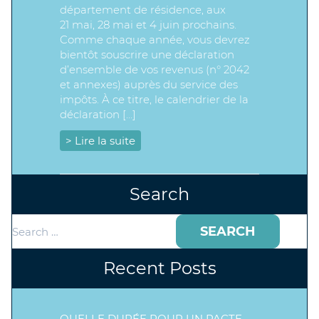
département de résidence, aux
21 mai, 28 mai et 4 juin prochains.
Comme chaque année, vous devrez
bientôt souscrire une déclaration
d’ensemble de vos revenus (n° 2042
et annexes) auprès du service des
impôts. À ce titre, le calendrier de la
déclaration […]
> Lire la suite
Search
Search
for:
Recent Posts
QUELLE DURÉE POUR UN PACTE