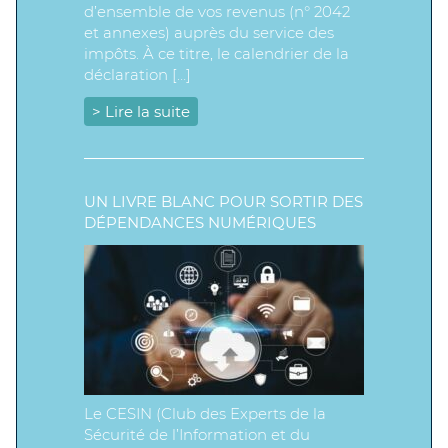
d’ensemble de vos revenus (n° 2042
et annexes) auprès du service des
impôts. À ce titre, le calendrier de la
déclaration […]
> Lire la suite
UN LIVRE BLANC POUR SORTIR DES
DÉPENDANCES NUMÉRIQUES
Le CESIN (Club des Experts de la
Sécurité de l’Information et du