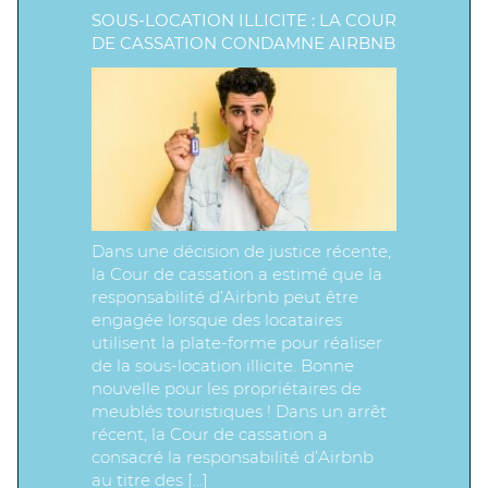
SOUS-LOCATION ILLICITE : LA COUR
DE CASSATION CONDAMNE AIRBNB
Dans une décision de justice récente,
la Cour de cassation a estimé que la
responsabilité d’Airbnb peut être
engagée lorsque des locataires
utilisent la plate-forme pour réaliser
de la sous-location illicite. Bonne
nouvelle pour les propriétaires de
meublés touristiques ! Dans un arrêt
récent, la Cour de cassation a
consacré la responsabilité d’Airbnb
au titre des […]