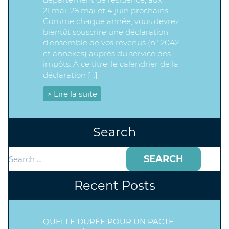
21 mai, 28 mai et 4 juin prochains.
Comme chaque année, vous devrez
bientôt souscrire une déclaration
d’ensemble de vos revenus (n° 2042
et annexes) auprès du service des
impôts. À ce titre, le calendrier de la
déclaration […]
> Lire la suite
Search
Search
for:
Recent Posts
QUELLE DURÉE POUR UN PACTE