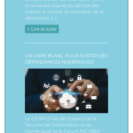
et annexes) auprès du service des
impôts. À ce titre, le calendrier de la
déclaration […]
> Lire la suite
UN LIVRE BLANC POUR SORTIR DES
DÉPENDANCES NUMÉRIQUES
Le CESIN (Club des Experts de la
Sécurité de l’Information et du
Numérique) et le Forum INCYBER