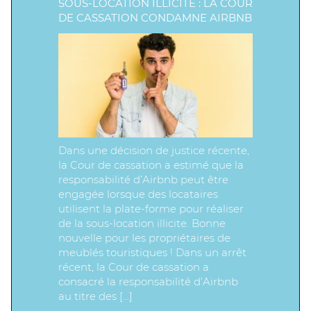
SOUS-LOCATION ILLICITE : LA COUR
DE CASSATION CONDAMNE AIRBNB
Dans une décision de justice récente,
la Cour de cassation a estimé que la
responsabilité d’Airbnb peut être
engagée lorsque des locataires
utilisent la plate-forme pour réaliser
de la sous-location illicite. Bonne
nouvelle pour les propriétaires de
meublés touristiques ! Dans un arrêt
récent, la Cour de cassation a
consacré la responsabilité d’Airbnb
au titre des […]