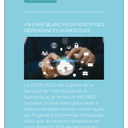
UN LIVRE BLANC POUR SORTIR DES
DÉPENDANCES NUMÉRIQUES
Le CESIN (Club des Experts de la
Sécurité de l’Information et du
Numérique) et le Forum INCYBER
publient un livre blanc pour aider à
réduire les dépendances numériques
qui fragilisent à terme les entreprises.
Alors que les tensions géopolitiques
se multiplient, 53 % des entreprises