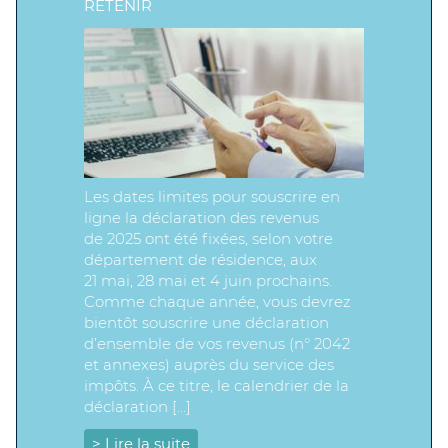
RETENIR
Les dates limites pour souscrire en
ligne la déclaration des revenus
de 2025 ont été fixées, selon votre
département de résidence, aux
21 mai, 28 mai et 4 juin prochains.
Comme chaque année, vous devrez
bientôt souscrire une déclaration
d’ensemble de vos revenus (n° 2042
et annexes) auprès du service des
impôts. À ce titre, le calendrier de la
déclaration […]
> Lire la suite