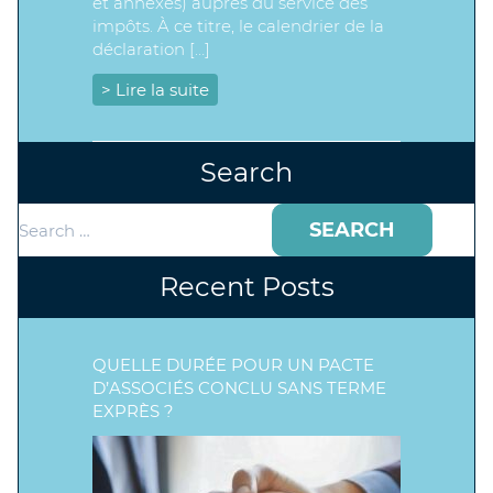
et annexes) auprès du service des
impôts. À ce titre, le calendrier de la
déclaration […]
> Lire la suite
Search
Search
for:
Recent Posts
QUELLE DURÉE POUR UN PACTE
D’ASSOCIÉS CONCLU SANS TERME
EXPRÈS ?