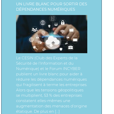
UN LIVRE BLANC POUR SORTIR DES
DÉPENDANCES NUMÉRIQUES
Le CESIN (Club des Experts de la
Sécurité de l’Information et du
Numérique) et le Forum INCYBER
publient un livre blanc pour aider à
réduire les dépendances numériques
qui fragilisent à terme les entreprises.
Alors que les tensions géopolitiques
se multiplient, 53 % des entreprises
constatent elles-mêmes une
augmentation des menaces d’origine
étatique. De plus en […]