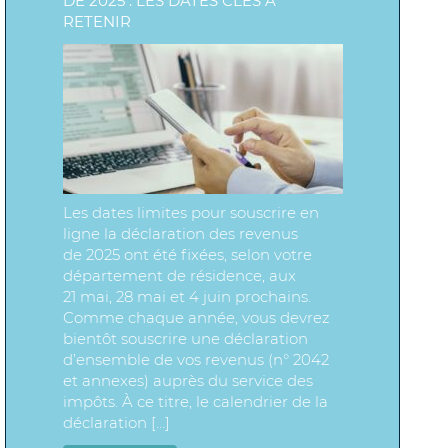
DE 2025 : LES DATES CLÉS À
RETENIR
Les dates limites pour souscrire en
ligne la déclaration des revenus
de 2025 ont été fixées, selon votre
département de résidence, aux
21 mai, 28 mai et 4 juin prochains.
Comme chaque année, vous devrez
bientôt souscrire une déclaration
d’ensemble de vos revenus (n° 2042
et annexes) auprès du service des
impôts. À ce titre, le calendrier de la
déclaration […]