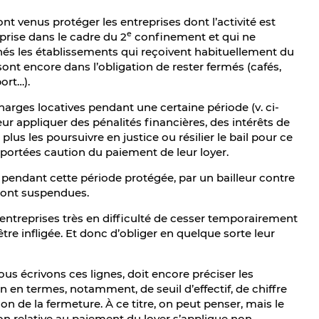
t venus protéger les entreprises dont l’activité est
e
prise dans le cadre du 2
confinement et qui ne
nés les établissements qui reçoivent habituellement du
 sont encore dans l’obligation de rester fermés (cafés,
ort…).
harges locatives pendant une certaine période (v. ci-
leur appliquer des pénalités financières, des intérêts de
us les poursuivre en justice ou résilier le bail pour ce
portées caution du paiement de leur loyer.
pendant cette période protégée, par un bailleur contre
sont suspendues.
entreprises très en difficulté de cesser temporairement
être infligée. Et donc d’obliger en quelque sorte leur
us écrivons ces lignes, doit encore préciser les
n en termes, notamment, de seuil d’effectif, de chiffre
ison de la fermeture. À ce titre, on peut penser, mais le
on relative au paiement du loyer s’applique non