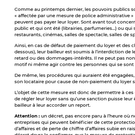
Comme au printemps dernier, les pouvoirs publics son
« affectée par une mesure de police administrative » 
peuvent pas payer leur loyer. Sont avant tout concer
public et qui ont été (librairies, parfumeries…) ou qui
restaurants, cinémas, salles de spectacle, salles de sp
Ainsi, en cas de défaut de paiement du loyer et des c
dessous), leur bailleur est soumis à l’interdiction de 
retard ou des dommages-intérêts. Il ne peut pas non pl
motif ni même agir contre les personnes qui se sont 
De même, les procédures qui auraient été engagées, 
son locataire pour cause de non-paiement du loyer 
L’objet de cette mesure est donc de permettre à ces 
de régler leur loyer sans qu’une sanction puisse leur 
bailleur à leur accorder un report.
Attention :
un décret, pas encore paru à l’heure où no
entreprises qui peuvent bénéficier de cette protectio
d’affaires et de perte de chiffre d’affaires subie en ra
décret devra le confirmer, que la mesure de protecti