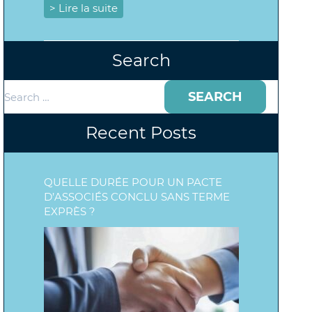
> Lire la suite
Search
Search
for:
Recent Posts
QUELLE DURÉE POUR UN PACTE
D’ASSOCIÉS CONCLU SANS TERME
EXPRÈS ?