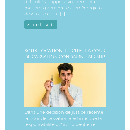
difficultés d’approvisionnement en
matières premières ou en énergie ou
de « toute autre […]
> Lire la suite
SOUS-LOCATION ILLICITE : LA COUR
DE CASSATION CONDAMNE AIRBNB
Dans une décision de justice récente,
la Cour de cassation a estimé que la
responsabilité d’Airbnb peut être