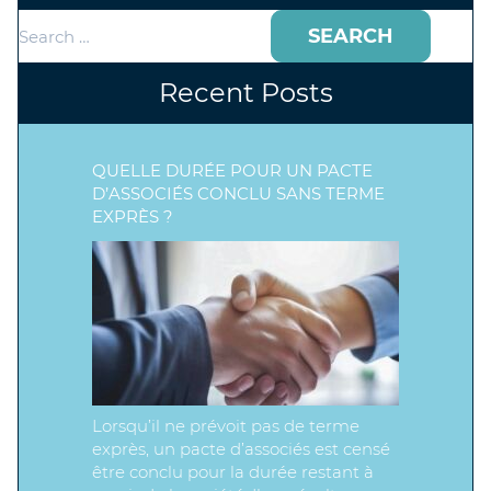
Search
for:
Recent Posts
QUELLE DURÉE POUR UN PACTE
D’ASSOCIÉS CONCLU SANS TERME
EXPRÈS ?
Lorsqu’il ne prévoit pas de terme
exprès, un pacte d’associés est censé
être conclu pour la durée restant à