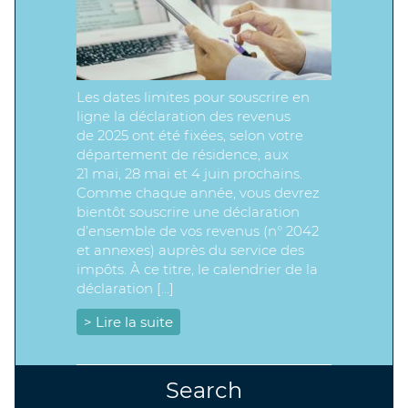
Les dates limites pour souscrire en
ligne la déclaration des revenus
de 2025 ont été fixées, selon votre
département de résidence, aux
21 mai, 28 mai et 4 juin prochains.
Comme chaque année, vous devrez
bientôt souscrire une déclaration
d’ensemble de vos revenus (n° 2042
et annexes) auprès du service des
impôts. À ce titre, le calendrier de la
déclaration […]
> Lire la suite
Search