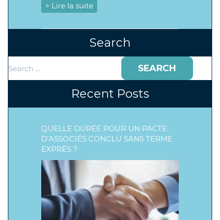
> Lire la suite
Search
Search
for:
Recent Posts
QUELLE DURÉE POUR UN PACTE
D’ASSOCIÉS CONCLU SANS TERME
EXPRÈS ?