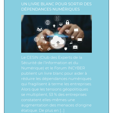
UN LIVRE BLANC POUR SORTIR DES
DÉPENDANCES NUMÉRIQUES
Le CESIN (Club des Experts de la
Sécurité de l’Information et du
Numérique) et le Forum INCYBER
publient un livre blanc pour aider à
réduire les dépendances numériques
qui fragilisent à terme les entreprises.
Alors que les tensions géopolitiques
se multiplient, 53 % des entreprises
constatent elles-mêmes une
augmentation des menaces d’origine
étatique. De plus en […]