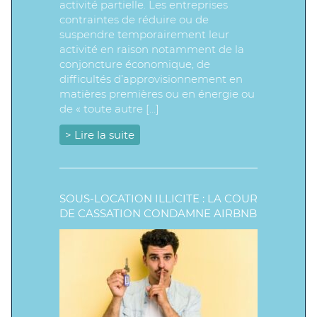
activité partielle. Les entreprises
contraintes de réduire ou de
suspendre temporairement leur
activité en raison notamment de la
conjoncture économique, de
difficultés d’approvisionnement en
matières premières ou en énergie ou
de « toute autre […]
> Lire la suite
SOUS-LOCATION ILLICITE : LA COUR
DE CASSATION CONDAMNE AIRBNB