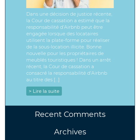
Dans une décision de justice récente,
la Cour de cassation a estimé que la
responsabilité d’Airbnb peut être
engagée lorsque des locataires
utilisent la plate-forme pour réaliser
de la sous-location illicite. Bonne
nouvelle pour les propriétaires de
meublés touristiques ! Dans un arrêt
récent, la Cour de cassation a
consacré la responsabilité d’Airbnb
au titre des […]
> Lire la suite
Recent Comments
Archives