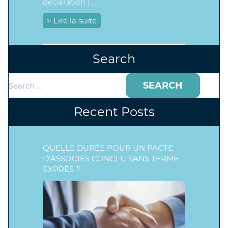
déclaration […]
> Lire la suite
Search
Search
for:
Recent Posts
QUELLE DURÉE POUR UN PACTE
D’ASSOCIÉS CONCLU SANS TERME
EXPRÈS ?