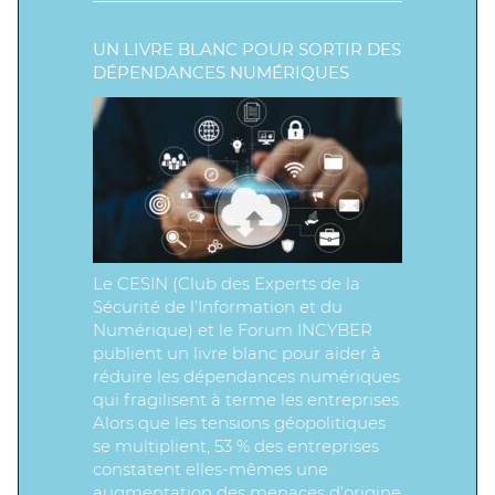
UN LIVRE BLANC POUR SORTIR DES
DÉPENDANCES NUMÉRIQUES
Le CESIN (Club des Experts de la
Sécurité de l’Information et du
Numérique) et le Forum INCYBER
publient un livre blanc pour aider à
réduire les dépendances numériques
qui fragilisent à terme les entreprises.
Alors que les tensions géopolitiques
se multiplient, 53 % des entreprises
constatent elles-mêmes une
augmentation des menaces d’origine