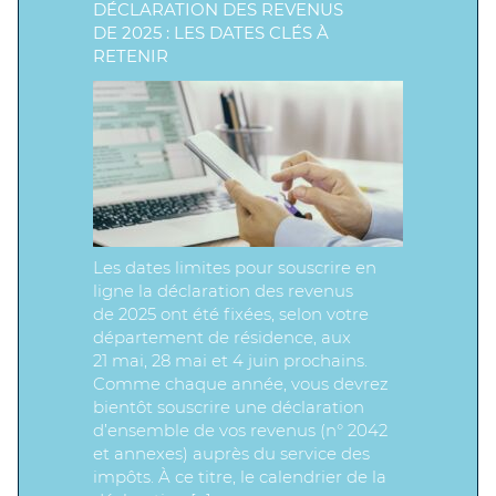
DÉCLARATION DES REVENUS
DE 2025 : LES DATES CLÉS À
RETENIR
Les dates limites pour souscrire en
ligne la déclaration des revenus
de 2025 ont été fixées, selon votre
département de résidence, aux
21 mai, 28 mai et 4 juin prochains.
Comme chaque année, vous devrez
bientôt souscrire une déclaration
d’ensemble de vos revenus (n° 2042
et annexes) auprès du service des
impôts. À ce titre, le calendrier de la