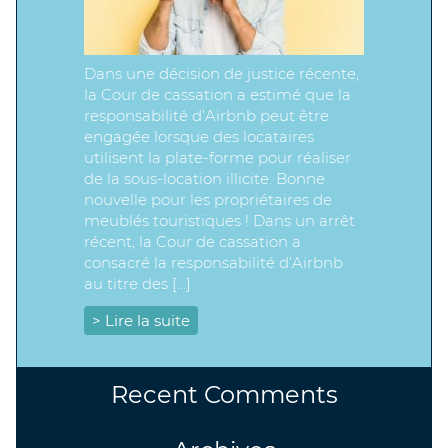
Dans une décision de justice récente,
la Cour de cassation a estimé que la
responsabilité d’Airbnb peut être
engagée lorsque des locataires
utilisent la plate-forme pour réaliser
de la sous-location illicite. Bonne
nouvelle pour les propriétaires de
meublés touristiques ! Dans un arrêt
récent, la Cour de cassation a
consacré la responsabilité d’Airbnb
au titre des […]
> Lire la suite
Recent Comments