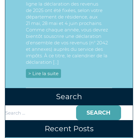
ligne la déclaration des revenus
de 2025 ont été fixées, selon votre
département de résidence, aux
21 mai, 28 mai et 4 juin prochains.
Comme chaque année, vous devrez
bientôt souscrire une déclaration
d’ensemble de vos revenus (n° 2042
et annexes) auprès du service des
impôts. À ce titre, le calendrier de la
déclaration […]
> Lire la suite
Search
Search
for:
Recent Posts