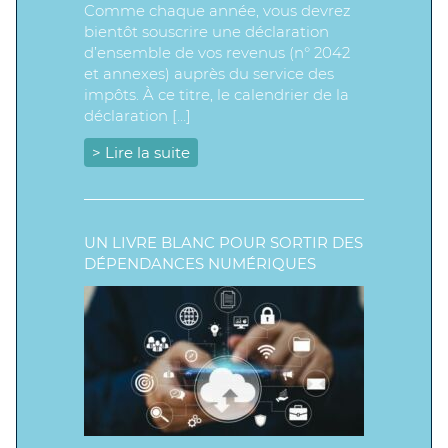
Comme chaque année, vous devrez
bientôt souscrire une déclaration
d’ensemble de vos revenus (n° 2042
et annexes) auprès du service des
impôts. À ce titre, le calendrier de la
déclaration […]
> Lire la suite
UN LIVRE BLANC POUR SORTIR DES
DÉPENDANCES NUMÉRIQUES