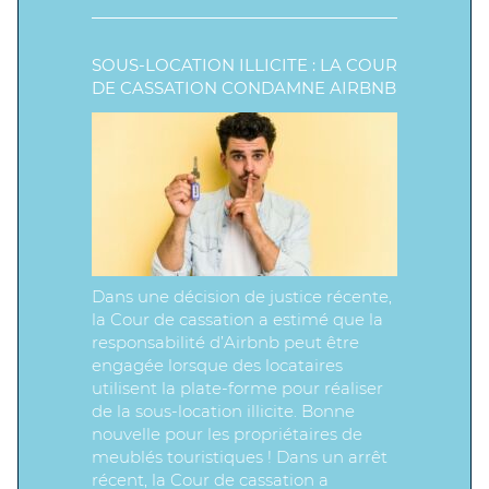
SOUS-LOCATION ILLICITE : LA COUR
DE CASSATION CONDAMNE AIRBNB
Dans une décision de justice récente,
la Cour de cassation a estimé que la
responsabilité d’Airbnb peut être
engagée lorsque des locataires
utilisent la plate-forme pour réaliser
de la sous-location illicite. Bonne
nouvelle pour les propriétaires de
meublés touristiques ! Dans un arrêt
récent, la Cour de cassation a