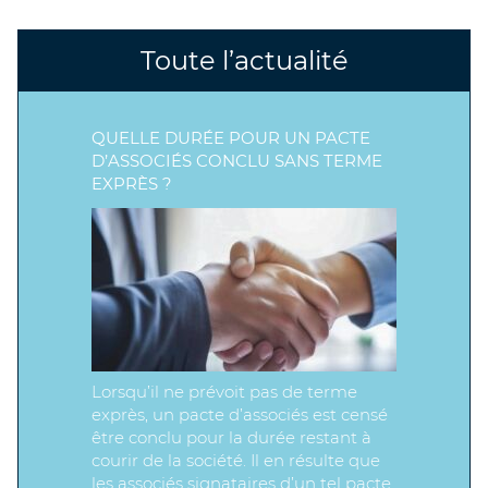
Toute l’actualité
QUELLE DURÉE POUR UN PACTE
D’ASSOCIÉS CONCLU SANS TERME
EXPRÈS ?
Lorsqu’il ne prévoit pas de terme
exprès, un pacte d’associés est censé
être conclu pour la durée restant à
courir de la société. Il en résulte que
les associés signataires d’un tel pacte