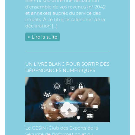
bientôt souscrire une déclaration
d’ensemble de vos revenus (n° 2042
et annexes) auprès du service des
impôts. À ce titre, le calendrier de la
déclaration […]
> Lire la suite
UN LIVRE BLANC POUR SORTIR DES
DÉPENDANCES NUMÉRIQUES
Le CESIN (Club des Experts de la
Sécurité de l’Information et du