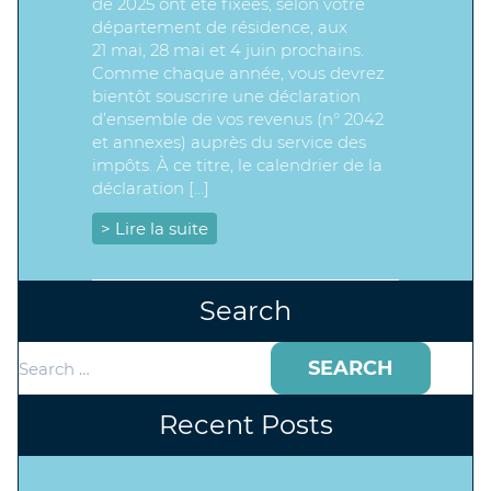
de 2025 ont été fixées, selon votre
département de résidence, aux
21 mai, 28 mai et 4 juin prochains.
Comme chaque année, vous devrez
bientôt souscrire une déclaration
d’ensemble de vos revenus (n° 2042
et annexes) auprès du service des
impôts. À ce titre, le calendrier de la
déclaration […]
> Lire la suite
Search
Search
for:
Recent Posts