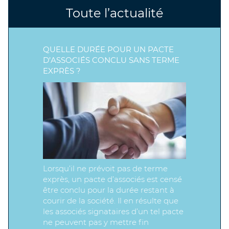
Toute l’actualité
QUELLE DURÉE POUR UN PACTE
D’ASSOCIÉS CONCLU SANS TERME
EXPRÈS ?
Lorsqu’il ne prévoit pas de terme
exprès, un pacte d’associés est censé
être conclu pour la durée restant à
courir de la société. Il en résulte que
les associés signataires d’un tel pacte
ne peuvent pas y mettre fin