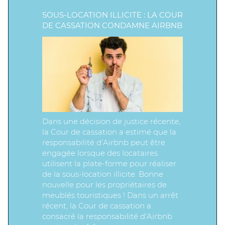
SOUS-LOCATION ILLICITE : LA COUR
DE CASSATION CONDAMNE AIRBNB
Dans une décision de justice récente,
la Cour de cassation a estimé que la
responsabilité d’Airbnb peut être
engagée lorsque des locataires
utilisent la plate-forme pour réaliser
de la sous-location illicite. Bonne
nouvelle pour les propriétaires de
meublés touristiques ! Dans un arrêt
récent, la Cour de cassation a
consacré la responsabilité d’Airbnb