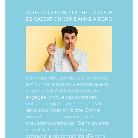
SOUS-LOCATION ILLICITE : LA COUR
DE CASSATION CONDAMNE AIRBNB
Dans une décision de justice récente,
la Cour de cassation a estimé que la
responsabilité d’Airbnb peut être
engagée lorsque des locataires
utilisent la plate-forme pour réaliser
de la sous-location illicite. Bonne
nouvelle pour les propriétaires de
meublés touristiques ! Dans un arrêt
récent, la Cour de cassation a
consacré la responsabilité d’Airbnb