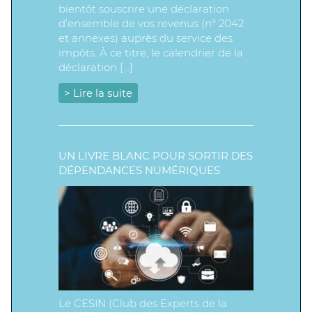
bientôt souscrire une déclaration
d’ensemble de vos revenus (n° 2042
et annexes) auprès du service des
impôts. À ce titre, le calendrier de la
déclaration […]
> Lire la suite
UN LIVRE BLANC POUR SORTIR DES
DÉPENDANCES NUMÉRIQUES
Le CESIN (Club des Experts de la