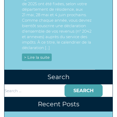
de 2025 ont été fixées, selon votre
département de résidence, aux
21 mai, 28 mai et 4 juin prochains.
Comme chaque année, vous devrez
bientôt souscrire une déclaration
d’ensemble de vos revenus (n° 2042
et annexes) auprès du service des
impôts. À ce titre, le calendrier de la
déclaration […]
> Lire la suite
Search
Search
for:
Recent Posts