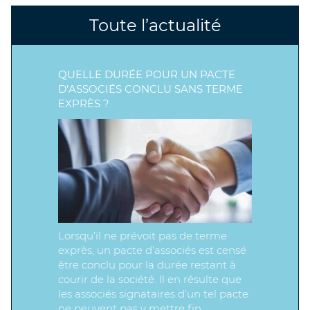
Toute l’actualité
QUELLE DURÉE POUR UN PACTE
D’ASSOCIÉS CONCLU SANS TERME
EXPRÈS ?
Lorsqu’il ne prévoit pas de terme
exprès, un pacte d’associés est censé
être conclu pour la durée restant à
courir de la société. Il en résulte que
les associés signataires d’un tel pacte
ne peuvent pas y mettre fin