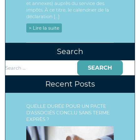
et annexes) auprès du service des
impôts. À ce titre, le calendrier de la
déclaration […]
> Lire la suite
Search
Search
for:
Recent Posts
QUELLE DURÉE POUR UN PACTE
D’ASSOCIÉS CONCLU SANS TERME
EXPRÈS ?