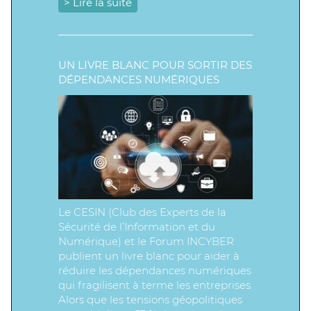
> Lire la suite
UN LIVRE BLANC POUR SORTIR DES
DÉPENDANCES NUMÉRIQUES
Le CESIN (Club des Experts de la
Sécurité de l’Information et du
Numérique) et le Forum INCYBER
publient un livre blanc pour aider à
réduire les dépendances numériques
qui fragilisent à terme les entreprises.
Alors que les tensions géopolitiques